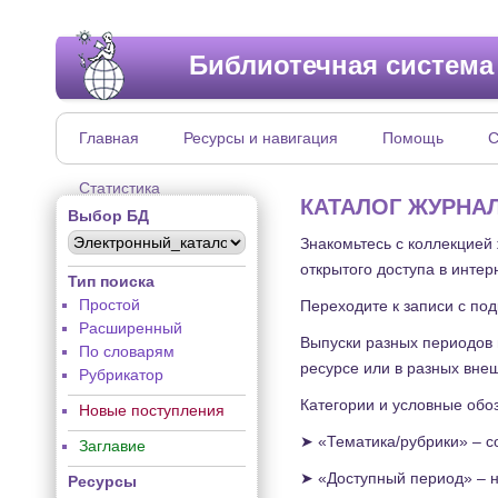
Библиотечная система
Главная
Ресурсы и навигация
Помощь
С
Статистика
КАТАЛОГ ЖУРНА
Выбор БД
Знакомьтесь с коллекцией
открытого доступа в интер
Тип поиска
Простой
Переходите к записи с по
Расширенный
Выпуски разных периодов 
По словарям
ресурсе или в разных вне
Рубрикатор
Категории и условные обо
Новые поступления
➤ «Тематика/рубрики» – с
Заглавие
➤ «Доступный период» – н
Ресурсы