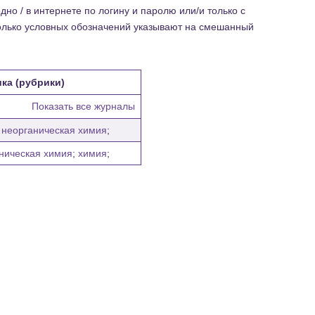
но / в интернете по логину и паролю или/и только с
колько условных обозначений указывают на смешанный
ка (рубрики)
Показать все журналы
;
неорганическая химия
;
ническая химия
;
химия
;