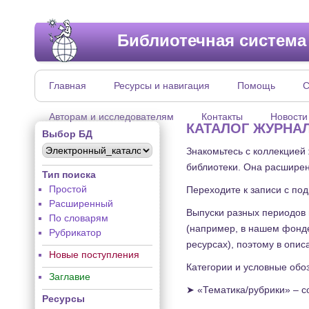
Библиотечная система
Главная
Ресурсы и навигация
Помощь
С
Авторам и исследователям
Контакты
Новости
КАТАЛОГ ЖУРНА
Выбор БД
Знакомьтесь с коллекцией
библиотеки. Она расширен
Тип поиска
Простой
Переходите к записи с по
Расширенный
Выпуски разных периодов 
По словарям
(например, в нашем фонде
Рубрикатор
ресурсах), поэтому в опис
Новые поступления
Категории и условные обо
Заглавие
➤ «Тематика/рубрики» – с
Ресурсы