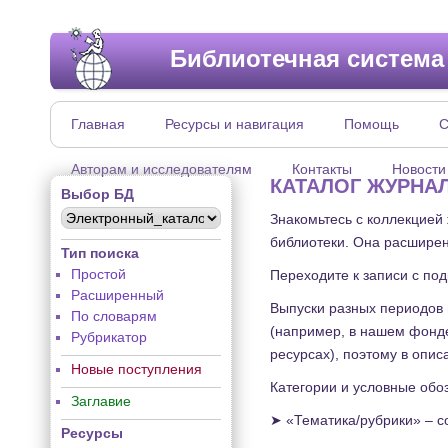
Библиотечная система
Главная
Ресурсы и навигация
Помощь
С
Авторам и исследователям
Контакты
Новости
КАТАЛОГ ЖУРНА
Выбор БД
Знакомьтесь с коллекцией
библиотеки. Она расширен
Тип поиска
Простой
Переходите к записи с по
Расширенный
Выпуски разных периодов 
По словарям
(например, в нашем фонде
Рубрикатор
ресурсах), поэтому в опис
Новые поступления
Категории и условные обо
Заглавие
➤ «Тематика/рубрики» – с
Ресурсы