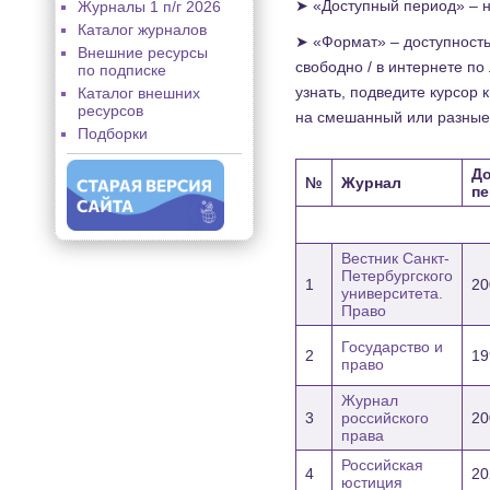
➤ «Доступный период» – н
Журналы 1 п/г 2026
Каталог журналов
➤ «Формат» – доступность
Внешние ресурсы
свободно / в интернете по
по подписке
узнать, подведите курсор
Каталог внешних
ресурсов
на смешанный или разные
Подборки
Д
№
Журнал
п
Вестник Санкт-
Петербургского
1
20
университета.
Право
Государство и
2
19
право
Журнал
3
российского
20
права
Российская
4
20
юстиция