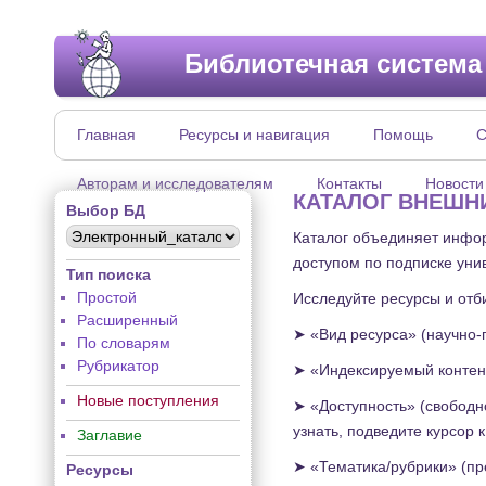
Библиотечная система
Главная
Ресурсы и навигация
Помощь
С
Авторам и исследователям
Контакты
Новости
КАТАЛОГ ВНЕШН
Выбор БД
Каталог объединяет инфор
доступом по подписке уни
Тип поиска
Простой
Исследуйте ресурсы и отб
Расширенный
➤ «Вид ресурса» (научно-п
По словарям
Рубрикатор
➤ «Индексируемый контент
Новые поступления
➤ «Доступность» (свободно
узнать, подведите курсор 
Заглавие
➤ «Тематика/рубрики» (пр
Ресурсы