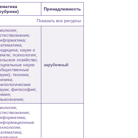
ематика
Принадлежность
рубрики)
Показать все ресурсы
иология
;
стествознание
;
нформатика
;
атематика
;
едицина
;
науки о
емле
;
психология
;
ельское хозяйство
;
оциальные науки
зарубежный
общественные
ауки)
;
техника
;
изика
;
илологические
ауки
;
философия
;
имия
;
зыкознание
;
иология
;
стествознание
;
нформатика
;
нформационные
ехнологии
;
атематика
;
едицина
;