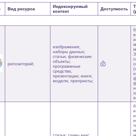
Индексируемый
Т
о
Вид ресурса
Доступность
контент
(
б
е
и
м
изображения
;
м
наборы данных
;
З
статьи
;
физические
с
объекты
;
репозиторий
;
с
программные
(
средства
;
н
презентации
;
книги
;
ф
модели
;
препринты
;
ф
н
х
я
б
е
и
и
т
м
статьи
;
главы книг
;
м