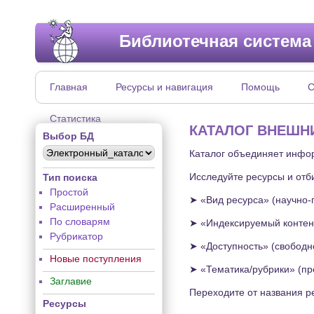
Библиотечная система
Главная
Ресурсы и навигация
Помощь
С
Статистика
КАТАЛОГ ВНЕШН
Выбор БД
Каталог объединяет инфор
Исследуйте ресурсы и отб
Тип поиска
Простой
➤ «Вид ресурса» (научно-п
Расширенный
По словарям
➤ «Индексируемый контент
Рубрикатор
➤ «Доступность» (свободно
Новые поступления
➤ «Тематика/рубрики» (пр
Заглавие
Переходите от названия ре
Ресурсы