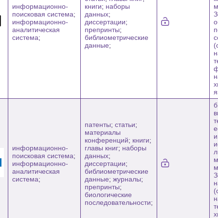
информационно-
книги
;
наборы
м
поисковая система
;
данных
;
З
информационно-
диссертации
;
о
аналитическая
препринты
;
п
система
;
библиометрические
с
данные
;
(
н
т
ф
н
х
я
б
в
т
патенты
;
статьи
;
е
материалы
и
конференций
;
книги
;
и
информационно-
главы книг
;
наборы
л
поисковая система
;
данных
;
м
информационно-
диссертации
;
м
аналитическая
библиометрические
З
система
;
данные
;
журналы
;
н
препринты
;
(
биологические
н
последовательности
;
т
х