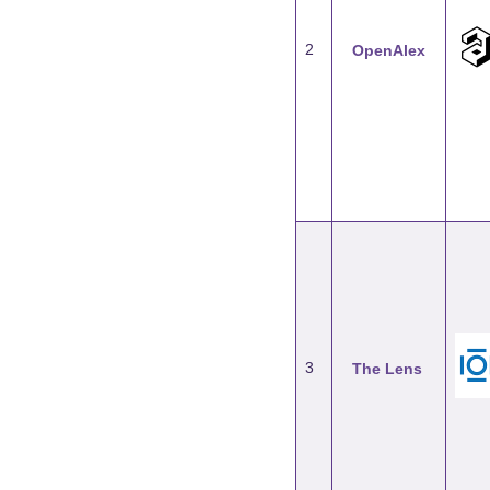
2
OpenAlex
3
The Lens