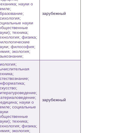
еханика
;
науки о
емле
;
бразование
;
зарубежный
сихология
;
оциальные науки
общественные
ауки)
;
техника
;
ехнология
;
физика
;
илологические
ауки
;
философия
;
имия
;
экология
;
зыкознание
;
иология
;
ычислительная
ехника
;
стествознание
;
нформатика
;
скусство
;
итературоведение
;
атериаловедение
;
зарубежный
едицина
;
науки о
емле
;
социальные
ауки
общественные
ауки)
;
техника
;
ехнология
;
физика
;
имия
;
экология
;