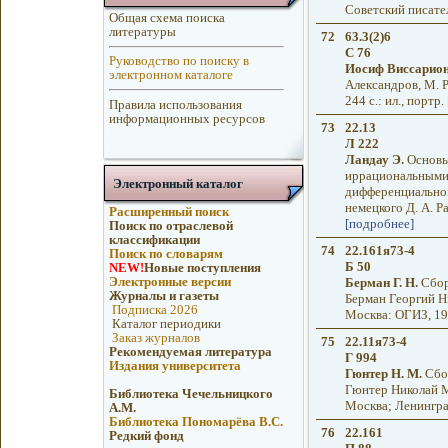
Советский писател
Общая схема поиска
литературы
72
63.3(2)6
С 76
Руководство по поиску в
Иосиф Виссарион
электронном каталоге
Александров, М. Р.
244 с.: ил., портр.
Правила использования
информационных ресурсов
73
22.13
Л 222
Ландау Э.
Основы 
иррациональными,
Электронный каталог
дифференциальном
немецкого Д. А. Ра
Расширенный поиск
[подробнее]
Поиск по отраслевой
классификации
74
22.161я73-4
Поиск по словарям
Б 50
NEW!
Новые поступления
Электронные версии
Берман Г. Н.
Сборн
Журналы и газеты
Берман Георгий Ни
Подписка 2026
Москва: ОГИЗ, 194
Каталог периодики
Заказ журналов
75
22.11я73-4
Рекомендуемая литература
Г 994
Издания университета
Гюнтер Н. М.
Сбор
Гюнтер Николай Ма
Библиотека Чечельницкого
Москва; Ленинград
А.М.
Библиотека Пономарёва В.С.
76
22.161
Редкий фонд