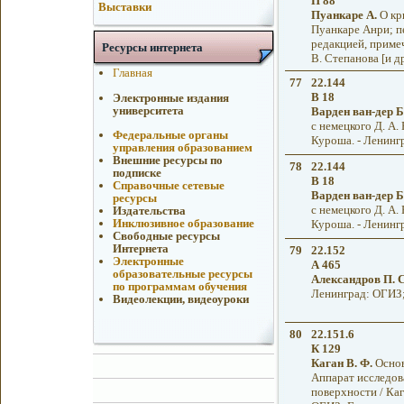
П 88
Выставки
Пуанкаре А.
О кр
Пуанкаре Анри; пе
редакцией, примеч
Ресурсы интернета
В. Степанова [и др
Главная
77
22.144
В 18
Электронные издания
университета
Варден ван-дер Б
с немецкого Д. А.
Федеральные органы
Куроша. - Ленингр
управления образованием
Внешние ресурсы по
78
22.144
подписке
В 18
Справочные сетевые
Варден ван-дер Б
ресурсы
с немецкого Д. А.
Издательства
Инклюзивное образование
Куроша. - Ленингр
Свободные ресурсы
Интернета
79
22.152
Электронные
А 465
образовательные ресурсы
Александров П. С
по программам обучения
Ленинград: ОГИЗ; 
Видеолекции, видеоуроки
80
22.151.6
К 129
Каган В. Ф.
Основ
Аппарат исследов
поверхности / Каг