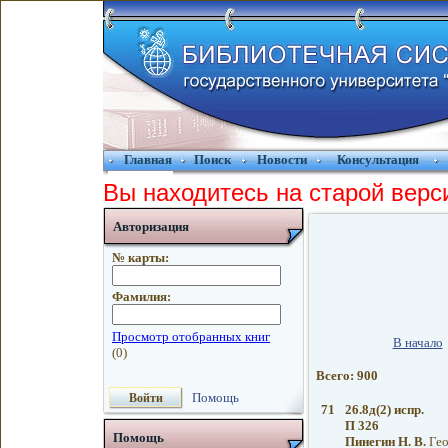
Главная
Поиск
Новости
Консультация
Вы находитесь на старой верс
Авторизация
№ карты:
Фамилия:
В начало
Всего: 900
Помощь
71
26.8д(2) испр.
П 326
Помощь
Пинегин Н. В.
Гео