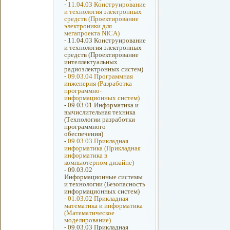
-
11.04.03 Конструирование
и технология электронных
средств (Проектирование
электроники для
мегапроекта NICA)
-
11.04.03 Конструирование
и технология электронных
средств (Проектирование
интеллектуальных
радиоэлектронных систем)
-
09.03.04 Программная
инженерия (Разработка
программно-
информационных систем)
-
09.03.01 Информатика и
вычислительная техника
(Технологии разработки
программного
обеспечения)
-
09.03.03 Прикладная
информатика (Прикладная
информатика в
компьютерном дизайне)
-
09.03.02
Информационные системы
и технологии (Безопасность
информационных систем)
-
01.03.02 Прикладная
математика и информатика
(Математическое
моделирование)
-
09.03.03 Прикладная