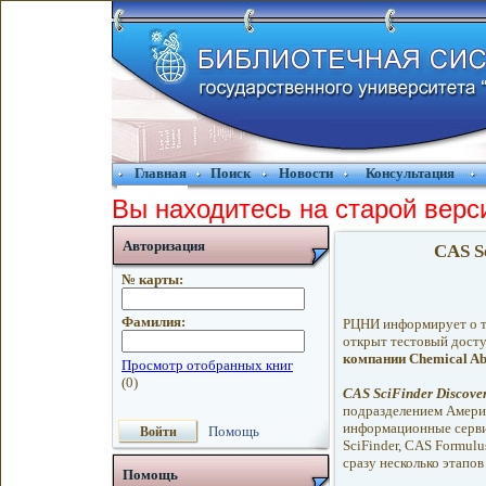
Главная
Поиск
Новости
Консультация
Вы находитесь на старой верс
Авторизация
CAS Sc
№ карты:
Фамилия:
РЦНИ информирует о то
открыт тестовый досту
компании Chemical Abs
CAS SciFinder Discove
подразделением Америк
информационные сервис
Помощь
SciFinder, CAS Formulu
сразу несколько этапов
Помощь