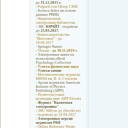
до
31.12.2015 г.
-
Polpred.com Обзор СМИ
-
Science Index на основе
данных РИНЦ
-
Национальная
электронная библиотека
-
ЭБС
ЮРАЙТ
- подписка
до
25.03.2027.
-
Книги издательства
"Интеллект" - до
19.04.2017.
-
Springer Nature
-
Thieme -
до 30.11.2019 г.
-
Электронные книги по
психологии
eBook
Psychology Collection
-
Успехи физических наук
-
Успехи химии
-
Математические журналы
МИАН им. В. А. Стеклова
-
Архив журналов American
Institute of Physics
Publishing (AIPP)
-
Полнотекстовые
коллекции книг AIPP Ebooks
-
Журнал "Квантовая
электроника"
-
ЭБС Айбукс.ру (ibooks.ru)
- подписка до 10.04.2027
-
Электронные версии
журналов РАН
-
Online Reference Works