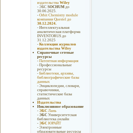
издательства
Wiley
-
ЭБС
SOCHUM
до
30.06.2025.
-
Orbit Chemistry module
компании Questel до
30.12.2024.
-
Интеллектуальная
аналитическая платформа
INVENTORUS до
31.12.2025
-
Коллекция журналов
издательства Wiley
Справочные сетевые
ресурсы
-
Патентная информация
-
Профессиональные
ресурсы
-
Библиотеки, архивы,
библиографические базы
данных
-
Энциклопедии, словари,
справочники,
статистические базы
данных
Издательства
Инклюзивное образование
-
ЭБС
Лань
-
ЭБС
Университетская
библиотека онлайн
-
ЭБС
ЮРАЙТ
-
Электронные
образовательные ресурсы