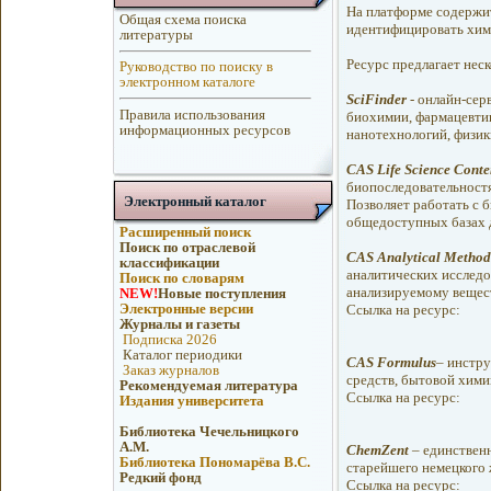
На платформе содержит
Общая схема поиска
идентифицировать хими
литературы
Ресурс предлагает нес
Руководство по поиску в
электронном каталоге
SciFinder
- онлайн-сер
Правила использования
биохимии, фармацевтик
информационных ресурсов
нанотехнологий, физик
CAS Life Science Conte
биопоследовательностя
Электронный каталог
Позволяет работать с 
общедоступных базах 
Расширенный поиск
Поиск по отраслевой
CAS Analytical Method
классификации
аналитических исследо
Поиск по словарям
анализируемому вещест
NEW!
Новые поступления
Электронные версии
Ссылка на ресурс:
Журналы и газеты
Подписка 2026
Каталог периодики
CAS Formulus
– инстру
Заказ журналов
средств, бытовой химии
Рекомендуемая литература
Ссылка на ресурс:
Издания университета
Библиотека Чечельницкого
А.М.
ChemZent
– единственн
Библиотека Пономарёва В.С.
старейшего немецкого 
Редкий фонд
Ссылка на ресурс: