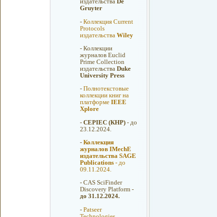
издательства
De
Gruyter
-
Коллекция Current
Protocols
издательства
Wiley
-
Коллекции
журналов Euclid
Prime Collection
издательства
Duke
University Press
-
Полнотекстовые
коллекции книг на
платформе
IEEE
Xplore
-
CEPIEC (КНР)
- до
23.12.2024.
-
Коллекция
журналов IMechE
издательства SAGE
Publications
- до
09.11.2024.
-
CAS SciFinder
Discovery Platform -
до 31.12.2024.
-
Patseer
Technologies.