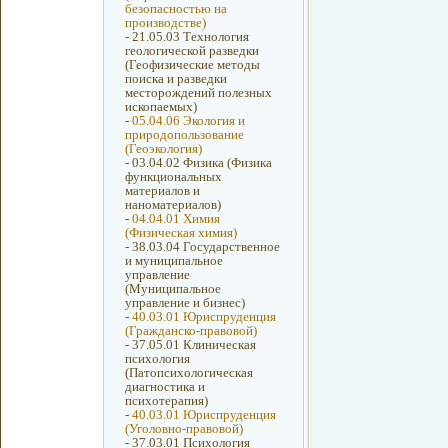
безопасностью на
производстве)
-
21.05.03 Технология
геологической разведки
(Геофизические методы
поиска и разведки
месторождений полезных
ископаемых)
-
05.04.06 Экология и
природопользование
(Геоэкология)
-
03.04.02 Физика (Физика
функциональных
материалов и
наноматериалов)
-
04.04.01 Химия
(Физическая химия)
-
38.03.04 Государственное
и муниципальное
управление
(Муниципальное
управление и бизнес)
-
40.03.01 Юриспруденция
(Гражданско-правовой)
-
37.05.01 Клиническая
психология
(Патопсихологическая
диагностика и
психотерапия)
-
40.03.01 Юриспруденция
(Уголовно-правовой)
-
37.03.01 Психология