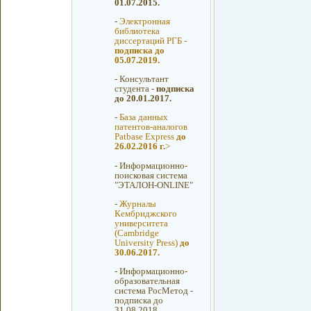
01.07.2015.
-
Электронная
библиотека
диссертаций РГБ -
подписка до
05.07.2019.
-
Консультант
студента -
подписка
до 20.01.2017.
-
База данных
патентов-аналогов
Patbase Express
до
26.02.2016 г.
>
-
Информационно-
поисковая система
"ЭТАЛОН-ONLINE"
-
Журналы
Кембриджского
университета
(Cambridge
University Press)
до
30.06.2017.
-
Информационно-
образовательная
система РосМетод -
подписка до
31.08.2018.