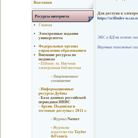
Выставки
Для доступа к электр
Ресурсы интернета
https://scifinder-n.cas.o
Главная
Электронные издания
ЭБС и БД на основе л
университета
Федеральные органы
Научные поисковые си
управления образованием
Внешние ресурсы по
подписке
-
Elibrary. ru. Научная
электронная библиотека
-
Лицензионное
соглашение
-
Информационные
ресурсы Дубны
-
База данных российской
периодики ИВИС
-
Архив. Подписки и
тестовые доступы с 2011 г.
-
Журнал
Nature
-
Журналы
издательства
Taylor
&Francis