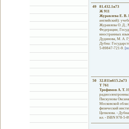
49
81.432.1я73
Ж 911
Журавлева Е. В.
I
английский): уче
Журавлева О. Д.;
Федерации; Госуд
иностранных языко
Дудинова, М. А. Г
Дубна: Государств
5-89847-721-9.
[п
50
32.811в615.2я73
Т 761
Трофимов А. Т.
Им
радиоэлектронных 
Пискунова Оксана
Московской облас
физический инстит
Цепилова. - Дубна
ил. - ISBN 978-5-