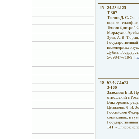
45
24.534.125
Т 367
Тестов Д. С.
Основ
оценке теплофизи
Тестов Дмитрий С
Моржухин Артём М
Зуев, А. В. Тюрин
Государственный 
инженерных наук.
Дубна: Государств
5-89847-718-9.
[п
46
67.407.1я73
З-166
Зазолина Е. В.
Пр
отношений в Росс
Викторовна; рецен
Цепилова, Л. И. 
Российской Федер
социальных и гум
Государственный у
141. - Список испо