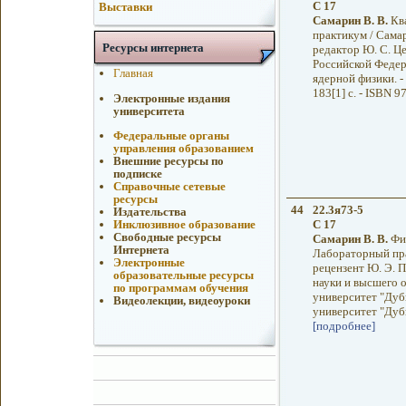
С 17
Выставки
Самарин В. В.
Ква
практикум / Самар
Ресурсы интернета
редактор Ю. С. Ц
Российской Федер
Главная
ядерной физики. -
183[1] с. - ISBN 
Электронные издания
университета
Федеральные органы
управления образованием
Внешние ресурсы по
подписке
Справочные сетевые
ресурсы
44
22.3я73-5
Издательства
С 17
Инклюзивное образование
Свободные ресурсы
Самарин В. В.
Физ
Интернета
Лабораторный пра
Электронные
рецензент Ю. Э. 
образовательные ресурсы
науки и высшего 
по программам обучения
университет "Дуб
Видеолекции, видеоуроки
университет "Дубна
[подробнее]