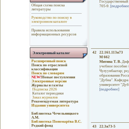
Государственный у
Общая схема поиска
705-9.
[подробнее
литературы
Руководство по поиску в
электронном каталоге
Правила использования
информационных ресурсов
42
22.161.113я73
Электронный каталог
М 662
Расширенный поиск
Митина Т. В.
Дифф
Поиск по отраслевой
учебное пособие 
классификации
Чулуунбаатар; ре
Поиск по словарям
образования Росс
NEW!
Новые поступления
"Дубна". Кафедра
Электронные версии
университет "Дубна
Журналы и газеты
Подписка 2026
[подробнее]
Каталог периодики
Заказ журналов
Рекомендуемая литература
Издания университета
Библиотека Чечельницкого
А.М.
Библиотека Пономарёва В.С.
Редкий фонд
43
22.3я73-5