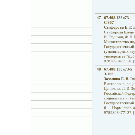
47
67.408.133я73
С 807
Стифорова Е. Г.
Э
Стифорова Елена 
И. Глушков, Ф. Н.
Министерство нау
Государственный 
гуманитарных нау
университет "Дубна
9785898477110.
[
48
67.408.133я73-5
З-166
Зазолина Е. В.
Эко
Викторовна; рецен
Цепилова, Л. И. 
Российской Федер
социальных и гум
Государственный ун
61. - Норм.-прав. ак
9785898477127.
[