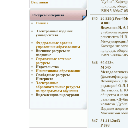
"Дубна". Кафедр
Выставки
природы, общества
ISBN 5-89847-05
Ресурсы интернета
845
26.829(2Рос-4Мо
Главная
Я 801
Ясаманов Н. А.
Р
Электронные издания
учебно-методичес
университета
рецензенты Н. В.
Международный у
Федеральные органы
Кафедра экологи
управления образованием
природы, общества
Внешние ресурсы по
подписке
ISBN 5-89847-05
Справочные сетевые
846
60.023в
ресурсы
Издательства
М 545
Инклюзивное образование
Методологическ
Свободные ресурсы
(философия упр
Интернета
Леонидович, Щеу
Электронные
редакцией О. Л. 
образовательные ресурсы
Потемкина, Е. Ю
по программам обучения
общества и чело
Видеолекции, видеоуроки
развития. - Дуб
человека "Дубна",
Издание подгото
Московской обла
847
81.411.2я43
Р 893