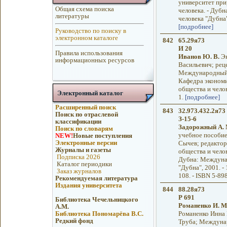
университет при
Общая схема поиска
человека. - Дуб
литературы
человека "Дубна", 
[подробнее]
Руководство по поиску в
электронном каталоге
842
65.29я73
И 20
Правила использования
Иванов Ю. В.
Эк
информационных ресурсов
Васильевич; реце
Международный у
Кафедра экономи
общества и челове
Электронный каталог
1.
[подробнее]
Расширенный поиск
843
32.973.432.2я73 
Поиск по отраслевой
З-15-6
классификации
Задорожный А. 
Поиск по словарям
учебное пособие
NEW!
Новые поступления
Электронные версии
Сычев; редактор
Журналы и газеты
общества и челов
Подписка 2026
Дубна: Междунар
Каталог периодики
"Дубна", 2001. - 1
Заказ журналов
108. - ISBN 5-89
Рекомендуемая литература
Издания университета
844
88.28я73
Р 691
Библиотека Чечельницкого
Романенко И. М
А.М.
Библиотека Пономарёва В.С.
Романенко Инна 
Редкий фонд
Труба; Междунар