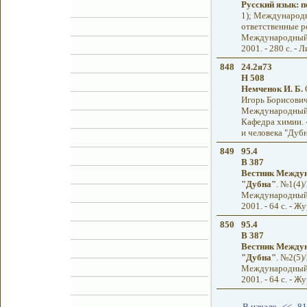
Русский язык: 
1); Международн
ответственные р
Международный у
2001. - 280 с. - 
848
24.2я73
Н 508
Немченок И. Б.
О
Игорь Борисович;
Международный у
Кафедра химии. 
и человека "Дубн
849
95.4
В 387
Вестник Междун
"Дубна"
. №1(4)/
Международный у
2001. - 64 с. - Ж
850
95.4
В 387
Вестник Междун
"Дубна"
. №2(5)/
Международный у
2001. - 64 с. - Ж
В начало
<<
81