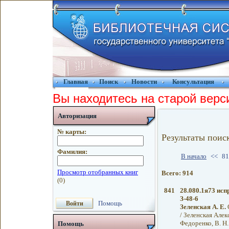
Главная
Поиск
Новости
Консультация
Вы находитесь на старой верс
Авторизация
№ карты:
Результаты поис
Фамилия:
В начало
<<
81
Всего: 914
841
28.080.1я73 испр
З-48-6
Помощь
Зеленская А. Е.
О
/ Зеленская Алек
Федоренко, В. Н
Помощь