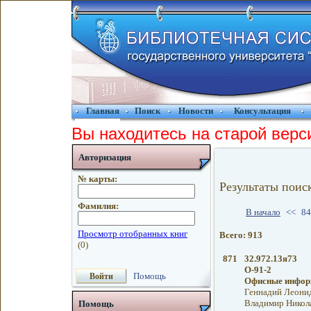
Главная
Поиск
Новости
Консультация
Вы находитесь на старой верс
Авторизация
№ карты:
Результаты поис
Фамилия:
В начало
<<
84
Всего: 913
871
32.972.13я73
О-91-2
Помощь
Офисные инфор
Геннадий Леони
Владимир Николае
Помощь