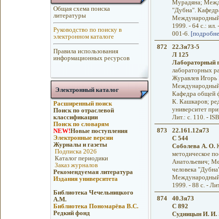
Мурадяна; Межд
Общая схема поиска
"Дубна". Кафедра
литературы
Международный у
1999. - 64 с.: ил.
Руководство по поиску в
001-6.
[подробне
электронном каталоге
872
22.3я73-5
Правила использования
Л 125
информационных ресурсов
Лабораторный п
лабораторных ра
Журавлев Игорь 
Международный у
Электронный каталог
Кафедра общей ф
К. Кашкаров; ре
Расширенный поиск
университет прир
Поиск по отраслевой
классификации
Лит.: с. 110. - I
Поиск по словарям
873
22.161.12я73
NEW!
Новые поступления
Электронные версии
С 544
Журналы и газеты
Соболева А. О.
К
Подписка 2026
методическое по
Каталог периодики
Анатольевич; М
Заказ журналов
человека "Дубна
Рекомендуемая литература
Международный у
Издания университета
1999. - 88 с. - Ли
Библиотека Чечельницкого
874
40.3я73
А.М.
Библиотека Пономарёва В.С.
С 892
Редкий фонд
Судницын И. И.