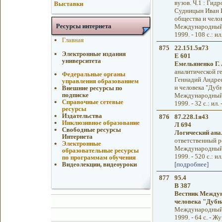
вузов. Ч.1 : Гид
Выставки
Судницын Иван 
общества и челов
Ресурсы интернета
Международный у
1999. - 108 с.: и
Главная
875
22.151.5я73
Электронные издания
Е 601
университета
Емельяненко Г. 
аналитической г
Федеральные органы
Геннадий Андре
управления образованием
и человека "Дуб
Внешние ресурсы по
подписке
Международный у
Справочные сетевые
1999. - 32 с.: ил
ресурсы
Издательства
876
87.228.1я43
Инклюзивное образование
Л 694
Свободные ресурсы
Логический ана
Интернета
ответственный ре
Электронные
Международный у
образовательные ресурсы
1999. - 520 с.: и
по программам обучения
[подробнее]
Видеолекции, видеоуроки
877
95.4
В 387
Вестник Междун
человека "Дубн
Международный у
1999. - 64 с. - Ж