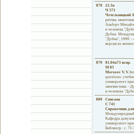
878
22.3в
Ч 571
Чечельницкий А
ритмы, квантован
Альберт Михайл
и человека "Дуб
Дубна: Междунар
"Дубна", 1999. -
версия из личног
879
81.04я73 испр.
M 85
Morozov V. V.
Int
questions: учеб
университет при
лингвистики. - 
и человека "Дубна
880
Списана
С 741
Справочник для
Международный у
Кафедра довузов
университет прир
Библиогр.: с. 71-