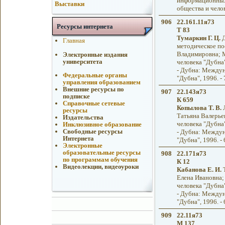
информационных
Выставки
общества и челов
906
22.161.11я73
Ресурсы интернета
Т 83
Тумаркин Г. Ц.
Д
Главная
методическое по
Владимировна; 
Электронные издания
университета
человека "Дубна
- Дубна: Междун
Федеральные органы
"Дубна", 1996. - 
управления образованием
Внешние ресурсы по
907
22.143я73
подписке
К 659
Справочные сетевые
Копылова Т. В.
Л
ресурсы
Татьяна Валерье
Издательства
человека "Дубна
Инклюзивное образование
Свободные ресурсы
- Дубна: Междун
Интернета
"Дубна", 1996. - 
Электронные
образовательные ресурсы
908
22.171я73
по программам обучения
К 12
Видеолекции, видеоуроки
Кабанова Е. И.
Т
Елена Ивановна
человека "Дубна
- Дубна: Междун
"Дубна", 1996. - 
909
22.11я73
М 137