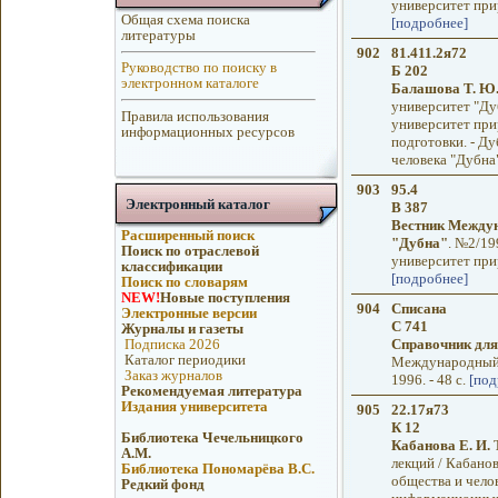
университет прир
Общая схема поиска
[подробнее]
литературы
902
81.411.2я72
Руководство по поиску в
Б 202
электронном каталоге
Балашова Т. Ю
университет "Ду
Правила использования
университет при
информационных ресурсов
подготовки. - Д
человека "Дубна",
903
95.4
Электронный каталог
В 387
Вестник Междун
Расширенный поиск
"Дубна"
. №2/19
Поиск по отраслевой
университет прир
классификации
[подробнее]
Поиск по словарям
NEW!
Новые поступления
904
Списана
Электронные версии
С 741
Журналы и газеты
Подписка 2026
Справочник для
Каталог периодики
Международный у
Заказ журналов
1996. - 48 с.
[под
Рекомендуемая литература
Издания университета
905
22.17я73
К 12
Библиотека Чечельницкого
Кабанова Е. И.
Т
А.М.
лекций / Кабано
Библиотека Пономарёва В.С.
общества и чело
Редкий фонд