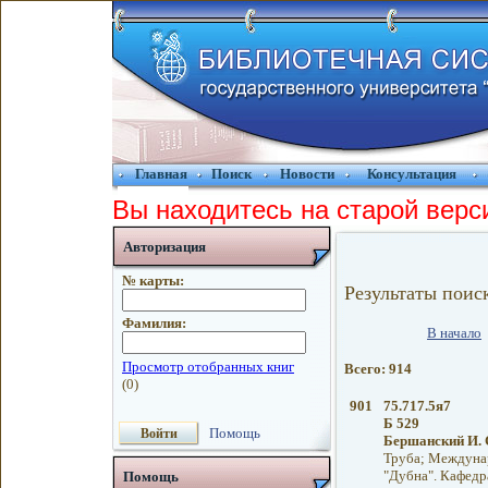
Главная
Поиск
Новости
Консультация
Вы находитесь на старой верс
Авторизация
№ карты:
Результаты поис
Фамилия:
В начало
Всего: 914
901
75.717.5я7
Б 529
Помощь
Бершанский И. 
Труба; Междунар
"Дубна". Кафедр
Помощь