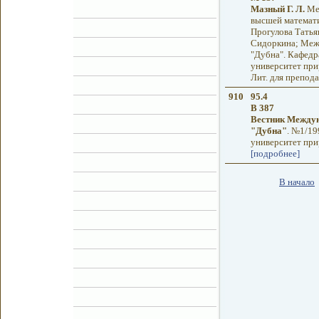
Мазный Г. Л.
Мет
высшей математи
Прогулова Татьян
Сидоркина; Меж
"Дубна". Кафедр
университет прир
Лит. для преподав
910
95.4
В 387
Вестник Междун
"Дубна"
. №1/19
университет прир
[подробнее]
В начало