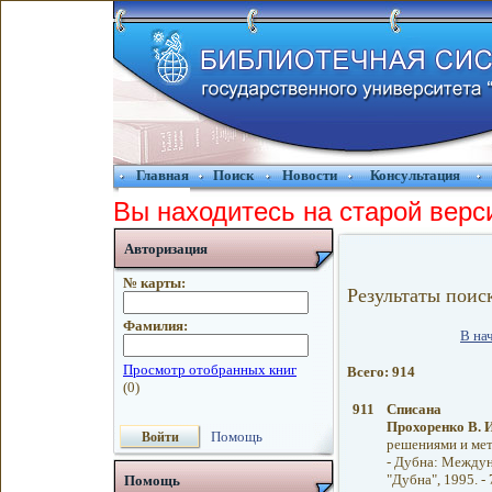
Главная
Поиск
Новости
Консультация
Вы находитесь на старой верс
Авторизация
№ карты:
Результаты поис
Фамилия:
В на
Всего: 914
911
Списана
Прохоренко В. И
Помощь
решениями и мет
- Дубна: Междун
"Дубна", 1995. - 
Помощь