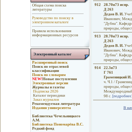
912
28.70я73 испр.
Общая схема поиска
литературы
Д 263
Дедов В. И.
Учебн
Руководство по поиску в
Иванович; Между
электронном каталоге
"Дубна". Кафедр
природы, обществ
Правила использования
информационных ресурсов
913
28.70я73 испр.
Д 263
Дедов В. И.
Учебн
Иванович; Между
Электронный каталог
"Дубна". Кафедр
природы, обществ
Расширенный поиск
Поиск по отраслевой
914
22.3я73
классификации
Г 761
Поиск по словарям
Граменицкий И.
NEW!
Новые поступления
ч. Ч.1 / Грамен
Электронные версии
природы, общест
Журналы и газеты
Подписка 2026
Международный у
Каталог периодики
98 с.
[подробнее
Заказ журналов
Рекомендуемая литература
В на
Издания университета
Библиотека Чечельницкого
А.М.
Библиотека Пономарёва В.С.
Редкий фонд