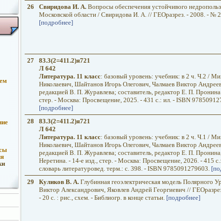
26
Свиридова И. А.
Вопросы обеспечения устойчивого недропольз
Московской области / Свиридова И. А. // ГЕОразрез. - 2008. - № 2. -
[подробнее]
27
83.3(2=411.2)я721
Л 642
Литература. 11 класс
: базовый уровень: учебник: в 2 ч. Ч.2 / М
ием
Николаевич, Шайтанов Игорь Олегович, Чалмаев Виктор Андрееви
редакцией В. П. Журавлева; составитель, редактор Е. П. Пронина. 
стер. - Москва: Просвещение, 2025. - 431 с.: ил. - ISBN 97850912
[подробнее]
28
83.3(2=411.2)я721
ние
Л 642
Литература. 11 класс
: базовый уровень: учебник: в 2 ч. Ч.1 / М
Николаевич, Шайтанов Игорь Олегович, Чалмаев Виктор Андрееви
рсы
редакцией В. П. Журавлева; составитель, редактор Е. П. Пронина,
ия
Неретина. - 14-е изд., стер. - Москва: Просвещение, 2026. - 415 с.:
ки
словарь литературовед. терм.: с. 398. - ISBN 9785091279603.
[по
29
Куликов В. А.
Глубинная геоэлектрическая модель Полярного Ур
Виктор Александрович, Яковлев Андрей Георгиевич // ГЕОразрез. 
- 20 с. : рис., схем. - Библиогр. в конце статьи.
[подробнее]