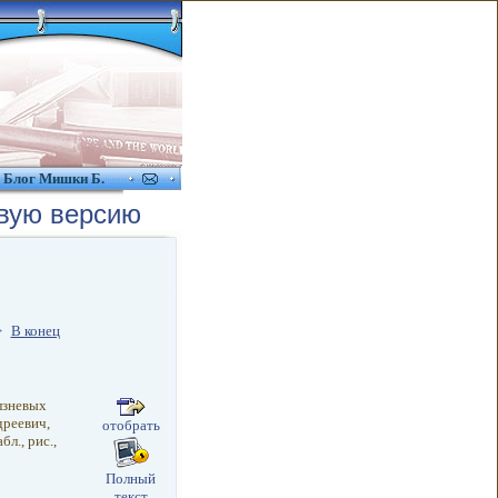
Блог Мишки Б.
вую версию
>
В конец
лзневых
реевич,
отобрать
бл., рис.,
Полный
текст