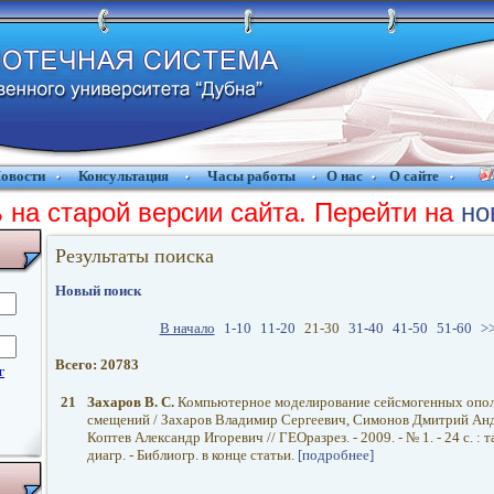
овости
Консультация
Часы работы
О нас
О сайте
 на старой версии сайта. Перейти на
но
Результаты поиска
Новый поиск
В начало
1-10
11-20
21-30
31-40
41-50
51-60
>
Всего: 20783
21
Захаров В. С.
Компьютерное моделирование сейсмогенных опо
смещений / Захаров Владимир Сергеевич, Симонов Дмитрий Анд
Коптев Александр Игоревич // ГЕОразрез. - 2009. - № 1. - 24 с. : та
диагр. - Библиогр. в конце статьи.
[подробнее]