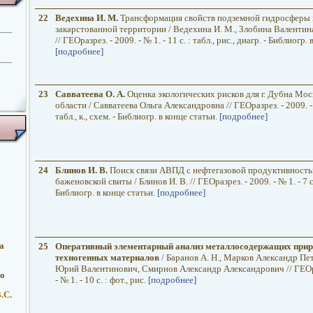
22
Ведехина И. М.
Трансформация свойств подземной гидросферы 
закарстованной территории / Ведехина И. М., Злобина Валенти
// ГЕОразрез. - 2009. - № 1. - 11 с. : табл., рис., диагр. - Библиогр.
[подробнее]
23
Савватеева О. А.
Оценка экологических рисков для г. Дубна Мос
области / Савватеева Ольга Александровна // ГЕОразрез. - 2009. - №
табл., к., схем. - Библиогр. в конце статьи.
[подробнее]
24
Блинов И. В.
Поиск связи АВПД с нефтегазовой продуктивност
баженовской свиты / Блинов И. В. // ГЕОразрез. - 2009. - № 1. - 7 с.
Библиогр. в конце статьи.
[подробнее]
а
25
Оперативный элементарный анализ металлосодержащих прир
техногенных материалов
/ Баранов А. Н., Марков Александр Пе
Юрий Валентинович, Смирнов Александр Александрович // ГЕОра
о
- № 1. - 10 с. : фот., рис.
[подробнее]
.С.