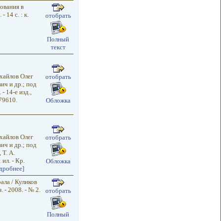
ования в
 14 с. : к.
отобрать
Полный
текст
ихайлов Олег
отобрать
ч и др.; под
- 14-е изд.,
79610.
Обложка
ихайлов Олег
отобрать
ч и др.; под
 Т. А.
 ил. - Кр.
Обложка
дробнее]
ала / Куликов
- 2008. - № 2.
отобрать
Полный