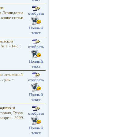
на
на Леонидовна
отобрать
 в конце статьи.
Полный
текст
ковской
 1. - 14 с. :
отобрать
Полный
текст
ью отложений
 : рис. -
отобрать
Полный
текст
одных и
трович, Тузов
отобрать
зрез. - 2009.
Полный
текст