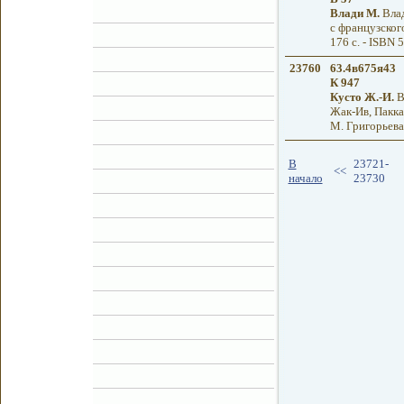
Влади М.
Влад
с французского
176 с. - ISBN 
23760
63.4в675я43
К 947
Кусто Ж.-И.
В
Жак-Ив, Пакка
М. Григорьева.
В
23721-
<<
начало
23730