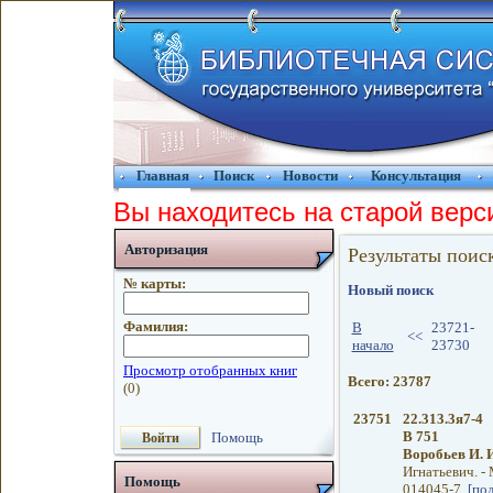
Главная
Поиск
Новости
Консультация
Вы находитесь на старой верс
Авторизация
Результаты поис
№ карты:
Новый поиск
Фамилия:
В
23721-
<<
начало
23730
Всего: 23787
23751
22.313.3я7-4
В 751
Помощь
Воробьев И. 
Игнатьевич. - М
Помощь
014045-7.
[по