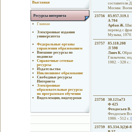
Выставки
составители Д.
Москва: Воениз
Ресурсы интернета
23756
85.957.319.1
А 794
Главная
Арбан Ж.
Школ
перевод с фран
Электронные издания
Музыка, 1970. 
университета
23757
85.118.208
Федеральные органы
Л 598
управления образованием
Внешние ресурсы по
Линч К.
Образ 
подписке
Глазычева; по
Справочные сетевые
1982. - 328 с.:
ресурсы
Издательства
Инклюзивное образование
Свободные ресурсы
Интернета
Электронные
образовательные ресурсы
по программам обучения
Видеолекции, видеоуроки
23758
30.121я73
Ф 425
Феодосьев В. 
Феодосьев Всев
1986. - 512 с.
23759
85.334.3(2)6-
В 57