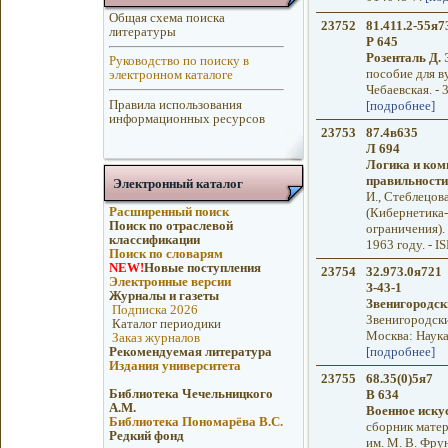
Общая схема поиска
23752
81.411.2-55я7
литературы
Р 645
Розенталь Д. 
Руководство по поиску в
пособие для в
электронном каталоге
Чебаевская. - 
Правила использования
[подробнее]
информационных ресурсов
23753
87.4в635
Л 694
Логика и ком
правильности
Электронный каталог
И., Стеблецова 
Расширенный поиск
(Кибернетика
Поиск по отраслевой
ограничения). -
классификации
1963 году. - 
Поиск по словарям
NEW!
Новые поступления
23754
32.973.0я721
Электронные версии
З-43-1
Журналы и газеты
Звенигородски
Подписка 2026
Звенигородски
Каталог периодики
Москва: Наука,
Заказ журналов
Рекомендуемая литература
[подробнее]
Издания университета
23755
68.35(0)5я7
Библиотека Чечельницкого
В 634
А.М.
Военное искус
Библиотека Пономарёва В.С.
сборник матер
Редкий фонд
им. М. В. Фру