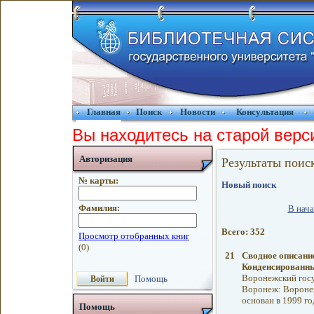
Главная
Поиск
Новости
Консультация
Вы находитесь на старой верс
Авторизация
Результаты поис
№ карты:
Новый поиск
Фамилия:
В нача
Всего: 352
21
Сводное описани
Конденсированны
Воронежский госуд
Помощь
Воронеж: Воронеж
основан в 1999 го
Помощь