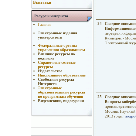
Выставки
Ресурсы интернета
24
Сводное описани
Главная
Информационные
Электронные издания
передачи информац
университета
Кузнецов. - Москв
Электронный журн
Федеральные органы
управления образованием
Внешние ресурсы по
подписке
Справочные сетевые
ресурсы
Издательства
Инклюзивное образование
Свободные ресурсы
Интернета
Электронные
образовательные ресурсы
по программам обучения
25
Сводное описани
Видеолекции, видеоуроки
Вопросы кибербе
производственное 
Москва: Научный 
2013 года.
[подро