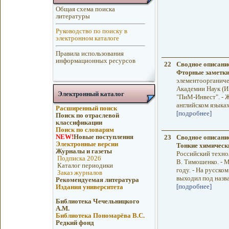
Общая схема поиска
литературы
Руководство по поиску в
электронном каталоге
Правила использования
информационных ресурсов
22
Сводное описани
Фторные заметк
элементоорганиче
Академии Наук (ИН
Электронный каталог
"ПиМ-Инвест". - Ж
английском языках.
Расширенный поиск
[подробнее]
Поиск по отраслевой
классификации
Поиск по словарям
NEW!
Новые поступления
23
Сводное описани
Электронные версии
Тонкие химическ
Журналы и газеты
Российский техно
Подписка 2026
В. Тимошенко. - 
Каталог периодики
году. - На русском
Заказ журналов
выходил под назв
Рекомендуемая литература
[подробнее]
Издания университета
Библиотека Чечельницкого
А.М.
Библиотека Пономарёва В.С.
Редкий фонд