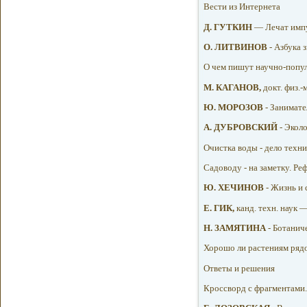
Вести из Интернета
Д. ГУТКИН
— Лечат импу
О. ЛИТВИНОВ
- Азбука 
О чем пишут научно-попу
М. КАГАНОВ,
докт. физ.-
Ю. МОРОЗОВ
- Занимате
А. ДУБРОВСКИЙ
- Экол
Очистка воды - дело техн
Садоводу - на заметку. Ре
Ю. ХЕЧИНОВ
- Жизнь и 
Е. ГИК,
канд. техн. наук 
Н. ЗАМЯТИНА
- Ботанич
Хорошо ли растениям ряд
Ответы и решения
Кроссворд с фрагментами.