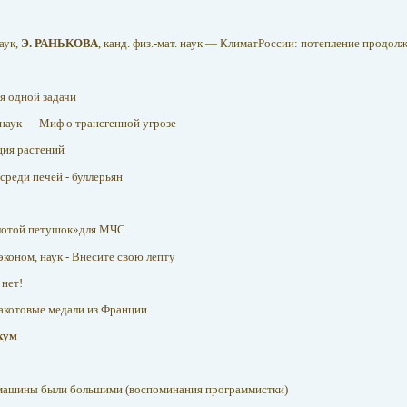
наук,
Э. РАНЬКОВА
, канд. физ.-мат. наук — КлиматРоссии: потепление продол
 одной задачи
. наук — Миф о трансгенной угрозе
ция растений
реди печей - буллерьян
лотой петушок»для МЧС
. эконом, наук - Внесите свою лепту
 нет!
котовые медали из Франции
кум
машины были большими (воспоминания программистки)