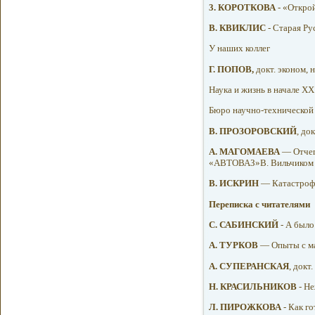
3. КОРОТКОВА
- «Открой
В. КВИКЛИС
- Старая Ру
У наших коллег
Г. ПОПОВ,
докт. эконом, 
Наука и жизнь в начале XX
Бюро научно-технической
В. ПРОЗОРОВСКИЙ
, до
A. МАГОМАЕВА
— Отчего
«АВТОВАЗ»В. Вильчиком
B. ИСКРИН
— Катастрофи
Переписка с читателями
С. САБИНСКИЙ
- А было
А. ТУРКОВ
— Опыты с м
А. СУПЕРАНСКАЯ
, докт
Н. КРАСИЛЬНИКОВ
- Н
Л. ПИРОЖКОВА
- Как г