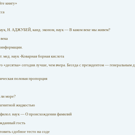
те книгу»
сса
наук, Н. АДЖУБЕЙ, канд. эконом, наук — В каком веке мы живем?
 века
 информации.
кт. мед. наук -Коварная борная кислота
 «десятка» сегодня лучше, чем вчера. Беседа с президентом — генеральным
ческая половая пропорция
 ли море?
агнитной жидкостью
. филол. наук — О происхождении фамилий
ежданный гость
отовить сдобное тесто на соде