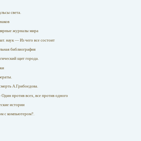
льсы света.
знаков
лярные журналы мира
мат. наук — Из чего все состоит
льная библиография
огический щит города.
ики
фераты.
смерть А.Грибоедова.
— Один против всех, все против одного
еские истории
ом с компьютером?.