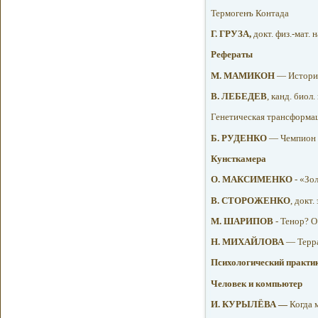
Термогенъ Контада
Г. ГРУЗА,
докт. физ.-мат. 
Рефераты
М. МАМИКОН
— История
В. ЛЕБЕДЕВ
, канд. биол
Генетическая трансформа
Б. РУДЕНКО
— Чемпион с
Кунсткамера
О. МАКСИМЕНКО
- «Зо
В. СТОРОЖЕНКО
, докт
М. ШАРИПОВ
- Тенор? О
Н. МИХАЙЛОВА
— Терра
Психологический практи
Человек и компьютер
И. КУРЫЛЁВА —
Когда 