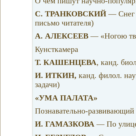
О чём пишут научно-популя
С. ТРАНКОВСКИЙ
— Снег 
письмо читателя)
А. АЛЕКСЕЕВ
— «Ногою твё
Кунсткамера
Т. КАШЕНЦЕВА
, канд. био
И. ИТКИН,
канд. филол. на
задачи)
«УМА ПАЛАТА»
Познавательно-развивающий 
И. ГАМАЗКОВА
— По улице