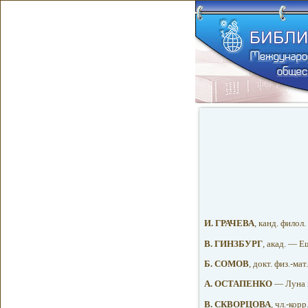
И. ГРАЧЕВА
, канд. филол
В. ГИНЗБУРГ
, акад. — Е
Б. СОМОВ
, докт. физ.-м
A. ОСТАПЕНКО
— Луна 
B. СКВОРЦОВА
, чл.-кор