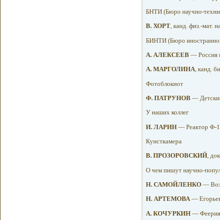
БНТИ (Бюро научно-техни
В. ХОРТ
, канд. физ.-мат.
БИНТИ (Бюро иностранной
А. АЛЕКСЕЕВ
— Россия в
A. МАРГОЛИНА
, канд. 
Фотоблокнот
Ф. ПАТРУНОВ
— Детские
У наших коллег
И. ЛАРИН
— Реактор Ф-1
Кунсткамера
B. ПРОЗОРОВСКИЙ
, до
О чем пишут научно-попу
Н. САМОЙЛЕНКО
— Воз
Н. АРТЕМОВА
— Егорьев
A. КОЧУРКИН
— Феерия