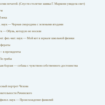
семи печатей. (Спустя столетие заявка Г. Маркони увидела свет)
ум
I века
.-х. наук — Черная смородина с зелеными ягодами
наук — Обувь, которую не носили
кт. физ.-мат. наук — Мой кот в зеркале школьной физики
ефераты
— в президенты
По грибы
ая борзая — собака с чувством собственного достоинства
сный портрет Чехова
вательности Рачинского
 филол. наук — Происхождение фамилий