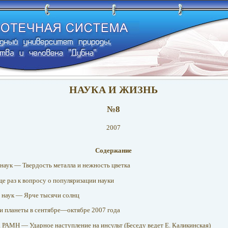
НАУКА И ЖИЗНЬ
№8
2007
Содержание
. наук — Твердость металла и нежность цветка
ще раз к вопросу о популяризации науки
ат. наук — Ярче тысячи солнц
и планеты в сентябре—октябре 2007 года
р. РАМН — Ударное наступление на инсульт (Беседу ведет Е. Каликинская)