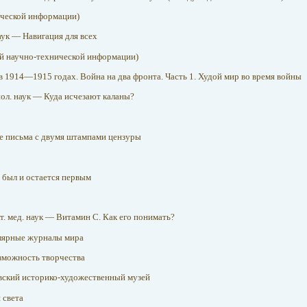
ческой информации)
 наук — Навигация для всех
 научно-технической информации)
 1914—1915 годах. Война на два фронта. Часть 1. Худой мир во время войны
биол. наук — Куда исчезают каланы?
 письма с двумя штампами цензуры
 был и остается первым
кт. мед. наук — Витамин С. Как его понимать?
лярные журналы мира
можность творчества
ский историко-художественный музей
 света