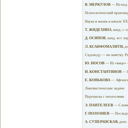
B. МЕРКУЛОВ
— Из-под 
Психологический практик
Наука и жизнь в начале XX
Т. ЖИДЕХИНА
, канд. с
Д. ОСИПОВ
, канд. ист. 
Л. КСАНФОМАЛИТИ,
до
Садоводу — на заметку. Р
Ю. НОСОВ
— Из «вице» 
И. КОНСТАНТИНОВ
— 
Е. КОНЬКОВА
— Афганск
Лингвистические задачи
Переписка с читателями
Э. ПАНТЕЛЕЕВ
— Слове
Г. ПОЛОЗНЕВ
— Последо
А. СУПЕРАНСКАЯ,
докт.