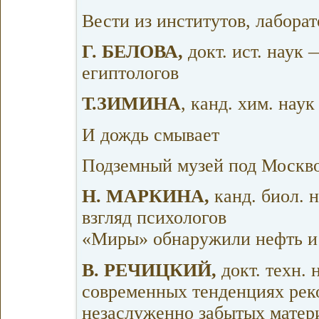
Вести из институтов, лабора
Г. БЕЛОВА,
докт. ист. наук
египтологов
Т.ЗИМИНА
, канд. хим. на
И дождь смывает
Подземный музей под Москв
Н. МАРКИНА,
канд. биол. 
взгляд психологов
«Миры» обнаружили нефть и
В. РЕЧИЦКИЙ,
докт. техн.
современных тенденциях рек
незаслуженно забытых матер