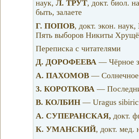
наук,
Л. ТРУТ
, докт. биол. 
быть, залаете
Г. ПОПОВ
, докт. экон. наук,
Пять выборов Никиты Хрущё
Переписка с читателями
Д. ДОРОФЕЕВА
— Чёрное з
А. ПАХОМОВ
— Солнечное 
3. КОРОТКОВА
— Последни
В. КОЛБИН
— Uragus sibiric
А. СУПЕРАНСКАЯ,
докт. ф
К. УМАНСКИЙ
, докт. мед