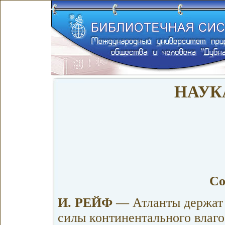
НАУК
Со
И. РЕЙФ
— Атланты держат 
силы континентального влаг