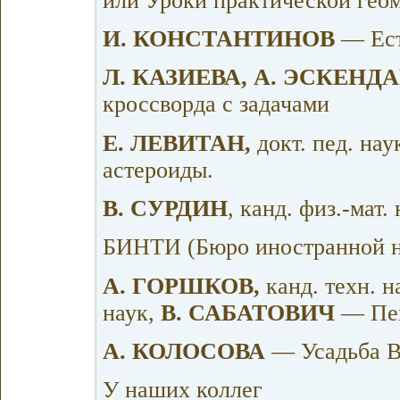
или Уроки практической гео
И. КОНСТАНТИНОВ
— Ест
Л. КАЗИЕВА, А. ЭСКЕНД
кроссворда с задачами
Е. ЛЕВИТАН,
докт. пед. на
астероиды.
В. СУРДИН
, канд. физ.-ма
БИНТИ (Бюро иностранной н
А. ГОРШКОВ,
канд. техн. н
наук,
В. САБАТОВИЧ
— Пей
А. КОЛОСОВА
— Усадьба В
У наших коллег