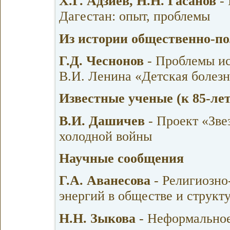
Х.Г. Адзиев, Н.Н. Гасанов
- 
Дагестан: опыт, проблемы
Из истории общественно-п
Г.Д. Чеснонов
- Проблемы ис
В.И. Ленина «Детская болез
Известные ученые (к 85-ле
В.И. Дашичев
- Проект «Зве
холодной войны
Научные сообщения
Г.А. Аванесова
- Религиозн
энергий в обществе и структ
Н.Н. Зыкова
- Неформально