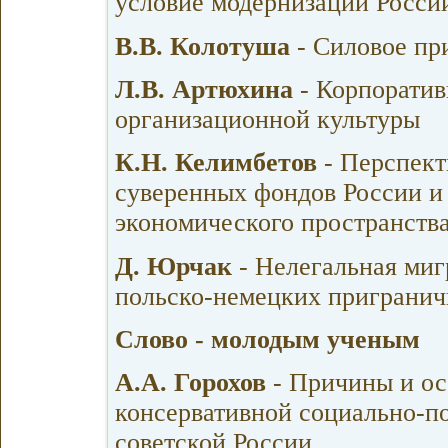
условие модернизации Росси
В.В. Колотуша
- Силовое пр
Л.В. Артюхина
- Корпоратив
организационной культуры
К.Н. Келимбетов
- Перспект
суверенных фондов России и 
экономического пространств
Д. Юрчак
- Нелегальная миг
польско-немецких пригранич
Слово - молодым ученым
А.А. Горохов
- Причины и ос
консервативной социально-п
советской России