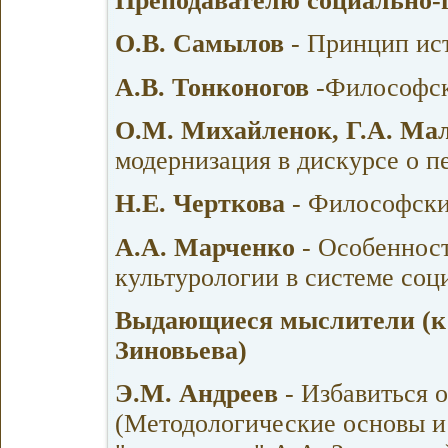
Преподавателю социально-
О.В. Самылов
- Принцип ис
А.В. Тонконогов
-Философск
О.М. Михайленок, Г.А. М
модернизация в дискурсе о п
Н.Е. Черткова
- Философски
А.А. Марченко
- Особенност
культурологии в системе со
Выдающиеся мыслители (к 
Зиновьева)
Э.М. Андреев
- Избавиться о
(Методологические основы и