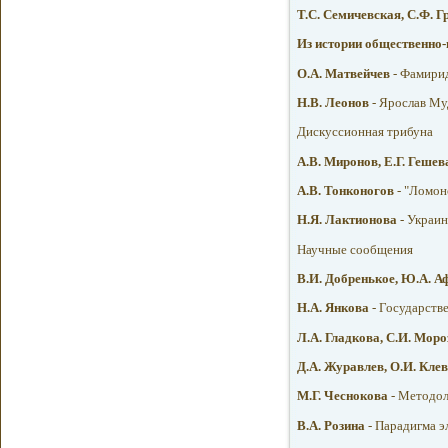
Т.С. Семичевская, С.Ф. Г
Из истории общественно
О.А. Матвейчев
- Фамирид
Н.В. Леонов
- Ярослав Му
Дискуссионная трибуна
А.В. Миронов, Е.Г. Гешев
A.В. Тонконогов
- "Ломон
Н.Я. Лактионова
- Украин
Научные сообщения
B.И. Добренькое, Ю.А. А
Н.А. Янкова
- Государств
Л.А. Гладкова, С.И. Мор
Д.А. Журавлев, О.И. Кле
М.Г. Чеснокова
- Методол
B.А. Розина
- Парадигма э