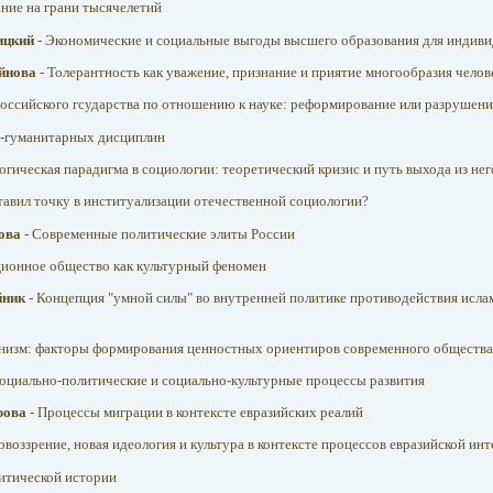
ание на грани тысячелетий
ицкий
- Экономические и социальные выгоды высшего образования для индиви
ейнова
- Толерантность как уважение, признание и приятие многообразия челов
российского гсударства по отношению к науке: реформирование или разрушен
-гуманитарных дисциплин
огическая парадигма в социологии: теоретический кризис и путь выхода из нег
ставил точку в институализации отечественной социологии?
кова
- Современные политические элиты России
ионное общество как культурный феномен
йник
- Концепция "умной силы" во внутренней политике противодействия исла
анизм: факторы формирования ценностных ориентиров современного общества
социально-политические и социально-культурные процессы развития
арова
- Процессы миграции в контексте евразийских реалий
воззрение, новая идеология и культура в контексте процессов евразийской ин
итической истории