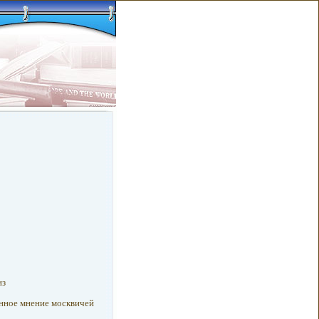
из
енное мнение москвичей