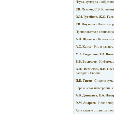
Наука, культура и образов
Г.В. Осипов, С.В. Климов
О.М. Гусейнов, Ж.О. Гус
Г.В. Наумова
- Политика 
Преподавателю социально
А.Н. Шульга
- Феноменол
A.С. Капто
- Кто и как по
М.А. Родионов, Т.А. Вол
B.В. Васильев
- Информац
В.Ю. Вельский, В.И. Оле
Западной Европе
П.Б. Титов
- Спорт и гум
Евразийская интеграция: 
А.В. Дмитриев, Е.А. Наз
Э.М. Андреев
- Новое миро
Актуальные страницы пол