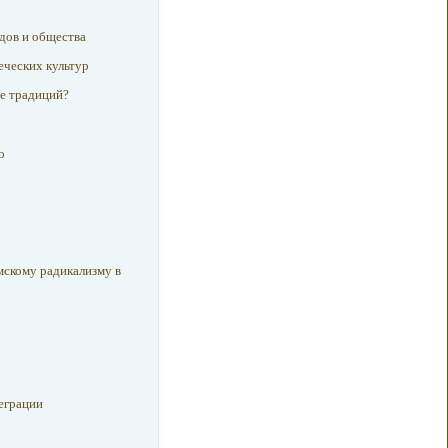
дов и общества
еческих культур
ие традиций?
о
мскому радикализму в
теграции