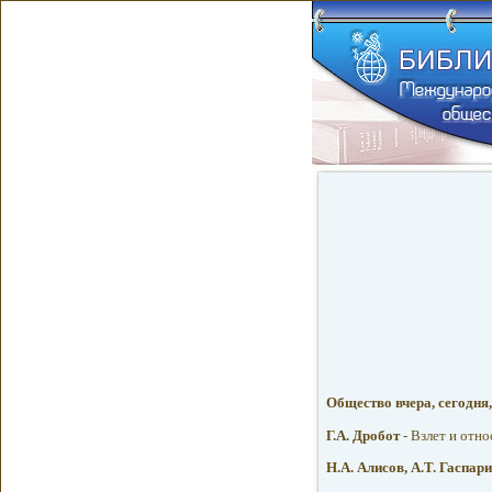
Общество вчера, сегодня,
Г.А. Дробот
- Взлет и отн
Н.А. Алисов, А.Т. Гаспар