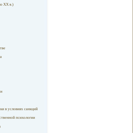
о XX в.)
тве
а
ии
ки в условиях санкций
ственной психологии
и