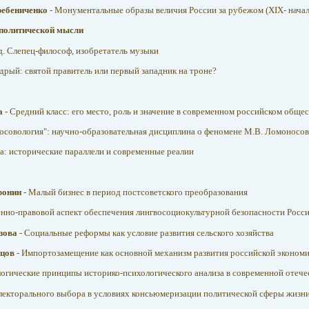
ребениченко
- Монументальные образы величия России за рубежом (XIX- начал
-политической мысли
. Слепец-философ, изобретатель музыки
дрый: святой правитель или первый западник на троне?
а
- Средний класс: его место, роль и значение в современном российском общес
осовология": научно-образовательная дисциплина о феномене М.В. Ломоносов
а: исторические параллели и современные реалии
фонин
- Малый бизнес в период постсоветского преобразования
енно-правовой аспект обеспечения лингвосоциокультурной безопасности Росс
озова
- Социальные реформы как условие развития сельского хозяйства
вцов
- Импортозамещение как основной механизм развития российской экономи
огические принципы историко-психологического анализа в современной отече
лекторального выбора в условиях консьюмеризации политической сферы жизн