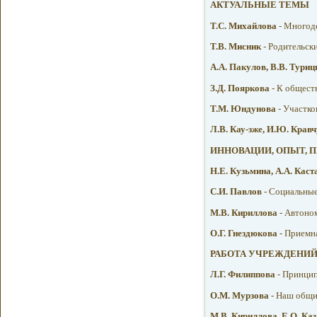
АКТУАЛЬНЫЕ ТЕМЫ
Т.С. Михайлова
- Многоде
Т.В. Мисник
- Родительски
А.А. Пакулов, В.В. Тури
З.Д. Пояркова
- К общест
Т.М. Юндунова
- Участко
Л.В. Кау-зже, И.Ю. Крав
ИННОВАЦИИ, ОПЫТ, 
Н.Е. Кузьмина, А.А. Кас
С.И. Павлов
- Социальные
М.В. Кириллова
- Автоно
О.Г. Гнездюкова
- Приемн
РАБОТА УЧРЕЖДЕНИ
Л.Г. Филиппова
- Принцип
О.М. Мурзова
- Наш общ
М.В. Кириллова, Е.О. Ка