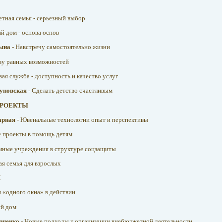
тная семья - серьезный выбор
й дом - основа основ
цына
- Навстречу самостоятельно жизни
ву равных возможностей
вая служба - доступность и качество услуг
чуновская
- Сделать детство счастливым
ПРОЕКТЫ
тарная
- Ювенальные технологии опыт и перспективы
 проекты в помощь детям
мные учреждения в структуре соцзащиты
ая семья для взрослых
Й
 «одного окна» в действии
ий дом
заченко
- Новые подходы к организации внебюджетной деятельности