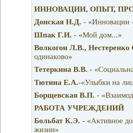
ИННОВАЦИИ, ОПЫТ, ПР
Донская Н.Д.
- «Инновации -
Шпак Г.И.
- «Мой дом...»
Волкогон Л.В., Нестеренко
одинаково»
Тетеркина В.В.
- «Социальна
Тютина Е.А.
-«Улыбки на лиц
Борщевская В.П.
- «Взаимод
РАБОТА УЧРЕЖДЕНИЙ
Больбат К.Э.
- «Активное до
жизни»