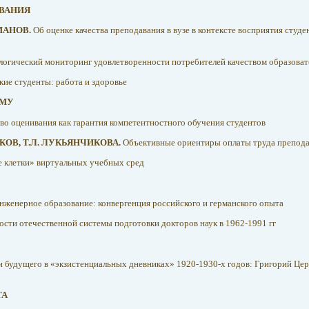
ВАНИЯ
УМАНОВ.
Об оценке качества преподавания в вузе в контексте восприятия студе
логический мониторинг удовлетворенности потребителей качеством образоват
ие студенты: работа и здоровье
ЕМУ
во оценивания как гарантия компетентностного обучения студентов
АДКОВ, Т.Л. ЛУКЬЯНЧИКОВА.
Объективные ориентиры оплаты труда препода
 клетки» виртуальных учебных сред
нженерное образование: конвергенция российского и германского опыта
сти отечественной системы подготовки докторов наук в 1962-1991 гг
 будущего в «экзистенциальных дневниках» 1920-1930-х годов: Григорий Цер
ТА