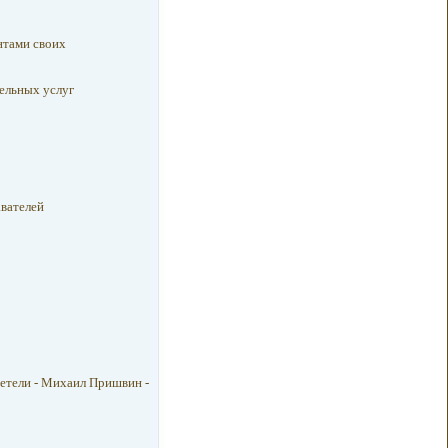
нтами своих
ельных услуг
вателей
етели - Михаил Пришвин -