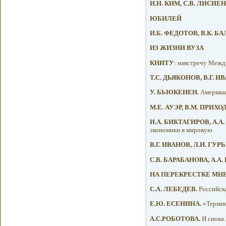
И.Н. КИМ, С.В. ЛИСИЕ
ЮБИЛЕЙ
И.Б. ФЕДОТОВ, В.К. БА
ИЗ ЖИЗНИ ВУЗА
КНИТУ
: навстречу Межд
Т.С. ДЬЯКОНОВ, В.Г. И
У. БЬЮКЕНЕН.
Американ
М.Е. АУЭР, В.М. ПРИХ
И.А. БИКТАГИРОВ, А.А
экономики в мировую
В.Г. ИВАНОВ, Л.И. ГУРЬ
С.В. БАРАБАНОВА, А.А
НА ПЕРЕКРЕСТКЕ МН
С.А. ЛЕБЕДЕВ.
Российска
Е.Ю. ЕСЕНИНА.
«Термин
А.С.РОБОТОВА.
И снова.