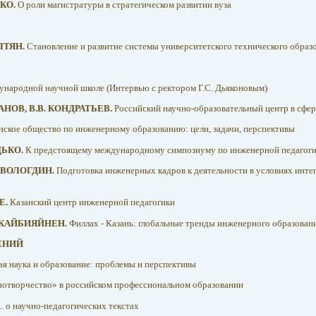
НКО.
О роли магистратуры в стратегическом развитии вуза
ЛТЯН.
Становление и развитие системы университетского технического образ
ународной научной школе (Интервью с ректором Г.С. Дьяконовым)
ВАНОВ, В.В. КОНДРАТЬЕВ.
Российский научно-образовательный центр в сфер
ское общество по инженерному образованию: цели, задачи, перспективы
ОДЬКО.
К предстоящему международному симпозиуму по инженерной педагоги
. ВОЛОГДИН.
Подготовка инженерных кадров к деятельности в условиях инте
Е.
Казанский центр инженерной педагогики
. КАЙБИЯЙНЕН.
Филлах - Казань: глобальные тренды инженерного образован
ЕНИЙ
я наука и образование: проблемы и перспективы
отворчество» в российском профессиональном образовании
.. о научно-педагогических текстах