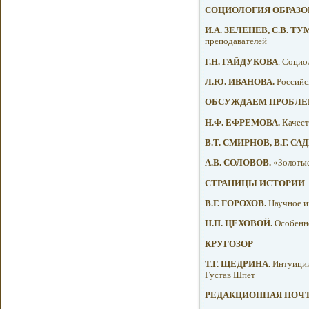
СОЦИОЛОГИЯ ОБРАЗО
И.А. ЗЕЛЕНЕВ, С.В. Т
преподавателей
Г.Н. ГАЙДУКОВА
. Социо
Л.Ю. ИВАНОВА.
Российск
ОБСУЖДАЕМ ПРОБЛ
Н.Ф. ЕФРЕМОВА.
Качест
В.Т. СМИРНОВ, В.Г. С
А.В. СОЛОВОВ.
«Золотые
СТРАНИЦЫ ИСТОРИИ
В.Г. ГОРОХОВ.
Научное и
Н.П. ЦЕХОВОЙ.
Особенно
КРУГОЗОР
Т.Г. ЩЕДРИНА.
Интуиции
Густав Шпет
РЕДАКЦИОННАЯ ПОЧ