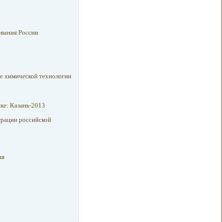
ования России
е химической технологии
ке: Казань-2013
грации российской
ия