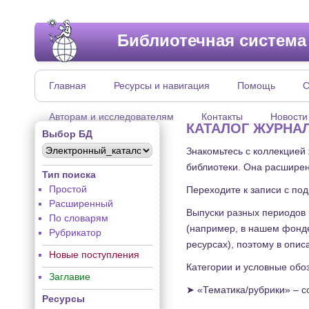
Библиотечная система
Главная
Ресурсы и навигация
Помощь
С
Авторам и исследователям
Контакты
Новости
КАТАЛОГ ЖУРНА
Выбор БД
Знакомьтесь с коллекцией
библиотеки. Она расширен
Тип поиска
Простой
Переходите к записи с по
Расширенный
Выпуски разных периодов 
По словарям
(например, в нашем фонде
Рубрикатор
ресурсах), поэтому в опис
Новые поступления
Категории и условные обо
Заглавие
➤ «Тематика/рубрики» – с
Ресурсы