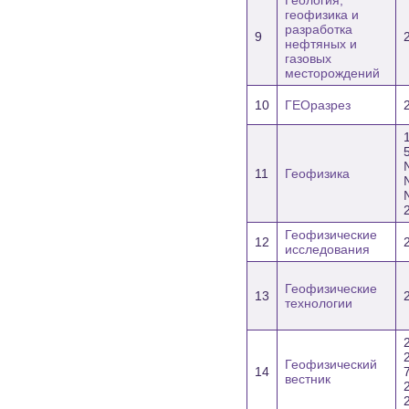
Геология,
геофизика и
разработка
9
нефтяных и
газовых
месторождений
10
ГЕОразрез
11
Геофизика
Геофизические
12
исследования
Геофизические
13
технологии
Геофизический
14
7
вестник