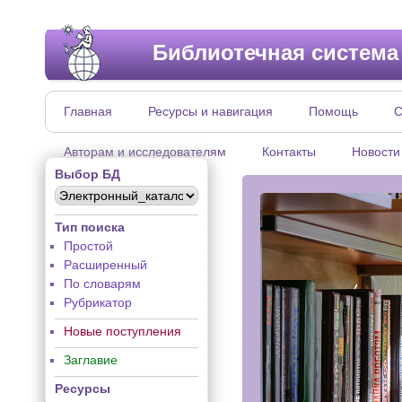
Библиотечная система
Главная
Ресурсы и навигация
Помощь
С
Авторам и исследователям
Контакты
Новости
Выбор БД
Тип поиска
Простой
Расширенный
По словарям
Рубрикатор
Новые поступления
Заглавие
Ресурсы