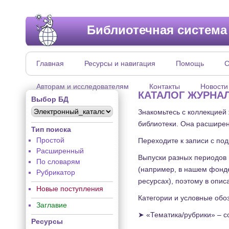
Библиотечная система
Главная
Ресурсы и навигация
Помощь
С
Авторам и исследователям
Контакты
Новости
КАТАЛОГ ЖУРНА
Выбор БД
Знакомьтесь с коллекцией
библиотеки. Она расширен
Тип поиска
Простой
Переходите к записи с по
Расширенный
Выпуски разных периодов 
По словарям
(например, в нашем фонде
Рубрикатор
ресурсах), поэтому в опис
Новые поступления
Категории и условные обо
Заглавие
➤ «Тематика/рубрики» – с
Ресурсы