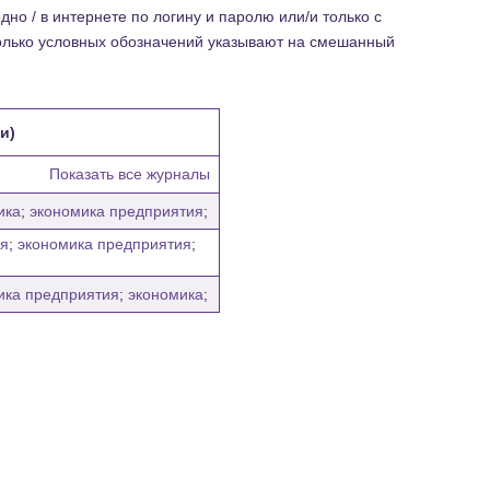
но / в интернете по логину и паролю или/и только с
колько условных обозначений указывают на смешанный
и)
Показать все журналы
ика
;
экономика предприятия
;
ля
;
экономика предприятия
;
ика предприятия
;
экономика
;