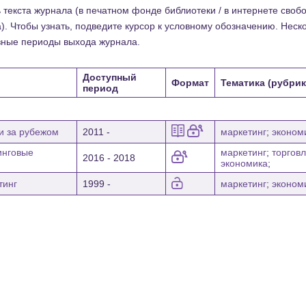
текста журнала (в печатном фонде библиотеки / в интернете свобод
). Чтобы узнать, подведите курсор к условному обозначению. Нес
зные периоды выхода журнала.
Доступный
Формат
Тематика (рубрик
период
 и за рубежом
2011 -
маркетинг
;
эконом
инговые
маркетинг
;
торгов
2016 - 2018
экономика
;
тинг
1999 -
маркетинг
;
эконом