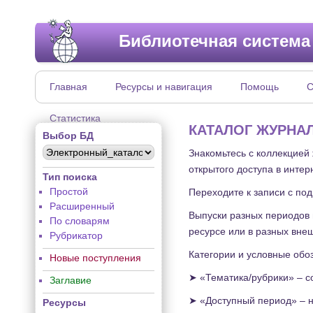
Библиотечная система
Главная
Ресурсы и навигация
Помощь
С
Статистика
КАТАЛОГ ЖУРНА
Выбор БД
Знакомьтесь с коллекцией
открытого доступа в интер
Тип поиска
Простой
Переходите к записи с по
Расширенный
Выпуски разных периодов 
По словарям
ресурсе или в разных вне
Рубрикатор
Категории и условные обо
Новые поступления
➤ «Тематика/рубрики» – с
Заглавие
➤ «Доступный период» – н
Ресурсы