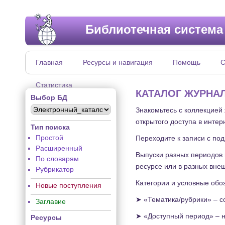
Библиотечная система
Главная
Ресурсы и навигация
Помощь
С
Статистика
КАТАЛОГ ЖУРНА
Выбор БД
Знакомьтесь с коллекцией
открытого доступа в интер
Тип поиска
Простой
Переходите к записи с по
Расширенный
Выпуски разных периодов 
По словарям
ресурсе или в разных вне
Рубрикатор
Категории и условные обо
Новые поступления
➤ «Тематика/рубрики» – с
Заглавие
➤ «Доступный период» – н
Ресурсы