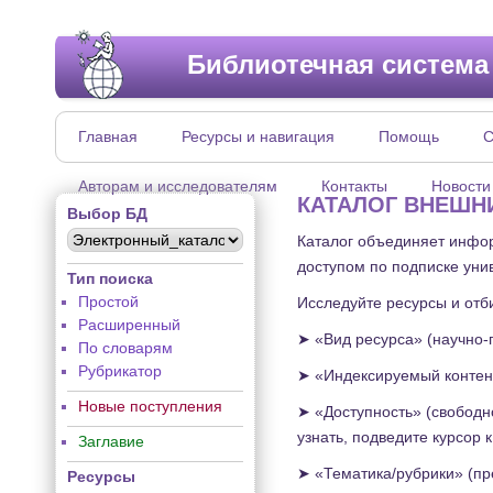
Библиотечная система
Главная
Ресурсы и навигация
Помощь
С
Авторам и исследователям
Контакты
Новости
КАТАЛОГ ВНЕШН
Выбор БД
Каталог объединяет инфор
доступом по подписке уни
Тип поиска
Простой
Исследуйте ресурсы и отб
Расширенный
➤ «Вид ресурса» (научно-п
По словарям
Рубрикатор
➤ «Индексируемый контент
Новые поступления
➤ «Доступность» (свободно
узнать, подведите курсор 
Заглавие
➤ «Тематика/рубрики» (пр
Ресурсы