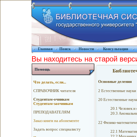
Главная
Поиск
Новости
Консультация
Вы находитесь на старой верс
Помощь
Библиоте
Основные деления
Что делать, если...
2 Естественные науки
CПРАВОЧНИК читателя
Cтудентам-очникам
20 Естественные наук
Cтудентам-заочникам
20.1 Человек и
ПРЕПОДАВАТЕЛЯМ
20.3 Аномальн
Заказ книги на абонементе
22 Физико-математиче
Зaдaть вoпрос спeциалисту
22.1 Математи
22.2 Механика