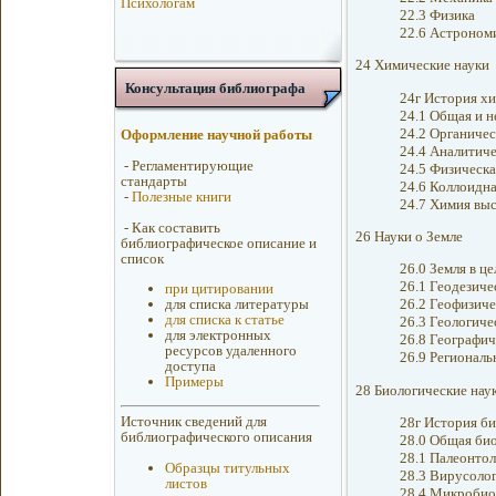
Психологам
22.3 Физика
22.6 Астроном
24 Химические науки
Консультация библиографа
24г История х
24.1 Общая и н
24.2 Органичес
Оформление научной работы
24.4 Аналитиче
-
Регламентирующие
24.5 Физическа
стандарты
24.6 Коллоидна
-
Полезные книги
24.7 Химия вы
-
Как составить
26 Науки о Земле
библиографическое описание и
список
26.0 Земля в ц
26.1 Геодезиче
при цитировании
26.2 Геофизиче
для списка литературы
для списка к статье
26.3 Геологиче
для электронных
26.8 Географич
ресурсов удаленного
26.9 Региональ
доступа
Примеры
28 Биологические нау
Источник сведений для
28г История би
библиографического описания
28.0 Общая би
28.1 Палеонтол
Образцы титульных
28.3 Вирусоло
листов
28.4 Микробио