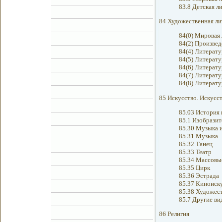
83.8 Детская л
84 Художественная ли
84(0) Мировая 
84(2) Произве
84(4) Литерату
84(5) Литерату
84(6) Литерату
84(7) Литерату
84(8) Литерату
85 Искусство. Искусс
85.03 История 
85.1 Изобразит
85.30 Музыка и
85.31 Музыка
85.32 Танец
85.33 Театр
85.34 Массовые
85.35 Цирк
85.36 Эстрада
85.37 Киноиск
85.38 Художес
85.7 Другие ви
86 Религия