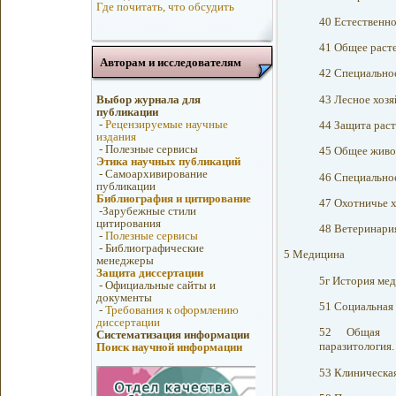
Где почитать, что обсудить
40 Естественно
41 Общее раст
Авторам и исследователям
42 Специальное
43 Лесное хозя
Выбор журнала для
публикации
-
Рецензируемые научные
44 Защита рас
издания
-
Полезные сервисы
45 Общее живо
Этика научных публикаций
-
Самоархивирование
46 Специально
публикации
Библиография и цитирование
47 Охотничье х
-
Зарубежные стили
цитирования
48 Ветеринари
-
Полезные сервисы
-
Библиографические
5 Медицина
менеджеры
Защита диссертации
5г История ме
-
Официальные сайты и
документы
51 Социальная 
-
Требования к оформлению
диссертации
52 Общая па
Систематизация информации
паразитология.
Поиск научной информации
53 Клиническа