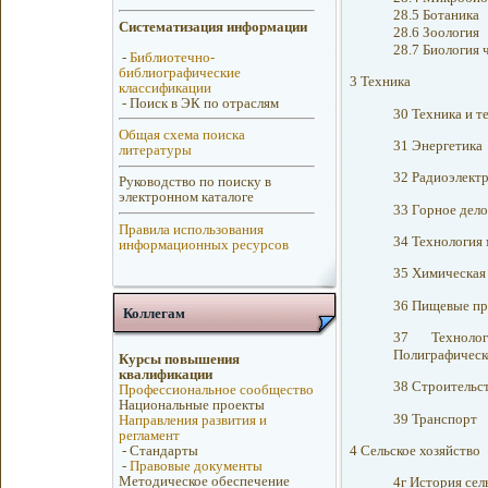
28.5 Ботаника
Систематизация информации
28.6 Зоология
28.7 Биология 
-
Библиотечно-
библиографические
3 Техника
классификации
-
Поиск в ЭК по отраслям
30 Техника и т
Общая схема поиска
31 Энергетика
литературы
32 Радиоэлект
Руководство по поиску в
электронном каталоге
33 Горное дело
Правила использования
34 Технология
информационных ресурсов
35 Химическая
36 Пищевые пр
Коллегам
37 Технолог
Полиграфическ
Курсы повышения
квалификации
38 Строительс
Профессиональное сообщество
Национальные проекты
39 Транспорт
Направления развития и
регламент
4 Сельское хозяйство
-
Стандарты
-
Правовые документы
Методическое обеспечение
4г История сел