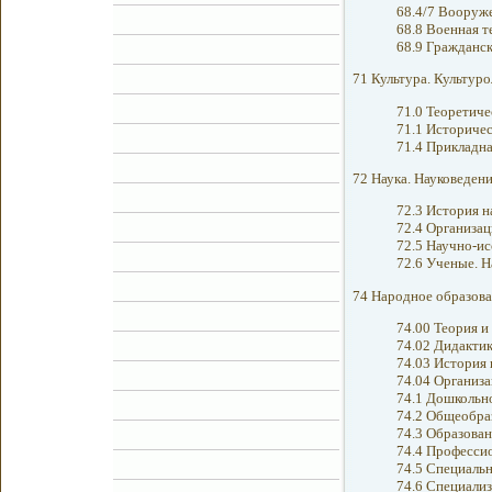
68.4/7 Вооруж
68.8 Военная т
68.9 Гражданск
71 Культура. Культуро
71.0 Теоретиче
71.1 Историчес
71.4 Прикладна
72 Наука. Науковеден
72.3 История н
72.4 Организац
72.5 Научно-ис
72.6 Ученые. 
74 Народное образова
74.00 Теория и
74.02 Дидакти
74.03 История 
74.04 Организа
74.1 Дошкольно
74.2 Общеобраз
74.3 Образован
74.4 Профессио
74.5 Специальн
74.6 Специали