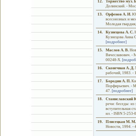
12.
Торжество муз. 
Долинский. - Моск
13.
Орфенов А. И.
Юн
всесоюзных и меж
Молодая гвардия, 
14.
Кузнецова А. С.
Н
Кузнецова Анна Се
[подробнее]
15.
Маслов А. В.
Нов
Вячеславович. - Мо
00248-Х.
[подроб
16.
Сконечная А. Д.
М
рабочий, 1983. - 1
17.
Бородин А. П.
Кня
Порфирьевич. - Мо
47.
[подробнее]
18.
Станиславский К
речи: беседы: из
вступительная ста
ил. - ISBN 5-253
19.
Плисецкая М. М.
Новости, 1994. - 