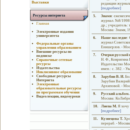
Выставки
редакции журнала 
[подробнее]
Ресурсы интернета
5.
Знамя
: ежемеся
журнал. №8/1998
Главная
др.; учредитель: 
Москва: Знамя, 19
Электронные издания
университета
6.
Наше наследие
:
журнал Советског
Федеральные органы
Енишерлов. - Моск
управления образованием
Внешние ресурсы по
7.
Очерки русской 
подписке
Н. Ф., Ковригина 
Справочные сетевые
ресурсы
Издательство Моско
Издательства
имен.: с. 382. - Ук
Инклюзивное образование
Свободные ресурсы
8.
Зарубин В. И.
Бол
Интернета
Зарубин Валерий 
Электронные
Архиповой. - Моск
образовательные ресурсы
по программам обучения
9.
Русский альбом.
Видеолекции, видеоуроки
Москва: КоЛибри, 
10.
Лиепа М.
Я хочу 
[подробнее]
11.
Кузнецова Т.
Хрон
перераб. - Москв