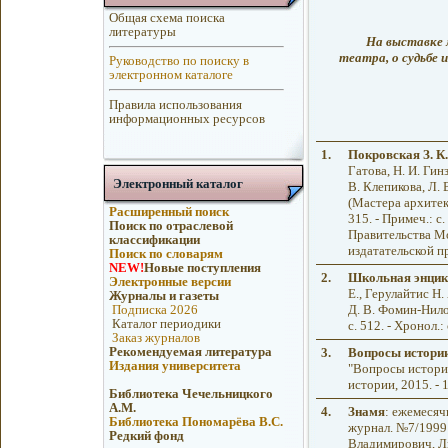
Общая схема поиска
литературы
На выставке 
театра, о судьбе
Руководство по поиску в
электронном каталоге
Правила использования
информационных ресурсов
1.
Покровская З. К.
Гатова, Н. И. Гин
Электронный каталог
В. Клепикова, Л. В
(Мастера архитекту
Расширенный поиск
315. - Примеч.: 
Поиск по отраслевой
Правительства Мо
классификации
издатательской п
Поиск по словарям
NEW!
Новые поступления
2.
Школьная энцикл
Электронные версии
Е., Герулайтис Н.
Журналы и газеты
Д. В. Фомин-Нилов
Подписка 2026
Каталог периодики
с. 512. - Хронол.:
Заказ журналов
Рекомендуемая литература
3.
Вопросы истори
Издания университета
"Вопросы истории
истории, 2015. - 
Библиотека Чечельницкого
А.М.
4.
Знамя
: ежемеся
Библиотека Пономарёва В.С.
журнал. №7/1999 
Редкий фонд
Владимирович, Ли