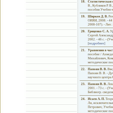
18.
Статистическая 
В., Кубликов Р. В
пособия Учебно-
19.
Ширков Д. В.
Рен
ОИЯИ, 2008. - 44
2008-107). - Лит.:
20.
Гриценко С. А.
Ур
Сергей Александр
2002. - 46 с. - 
[подробнее]
21.
Уравнения в час
пособие / Ахмед
Михайлович, Кокоу
методические по
22.
Папоян В. В.
Введ
Папоян В. В. - Д
научного центра 
23.
Папоян В. В.
Лекц
2001. - 73 с. - 
Библиогр. сведени
24.
Исаев А. П.
Теори
Ли, исключительн
Петрович; Учебно
методические пос