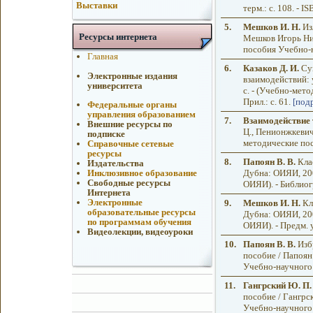
Выставки
терм.: с. 108. - 
5.
Мешков И. Н.
Из
Ресурсы интернета
Мешков Игорь Ник
пособия Учебно-на
Главная
6.
Казаков Д. И.
Суп
Электронные издания
взаимодействий: 
университета
с. - (Учебно-мет
Прил.: с. 61.
[под
Федеральные органы
управления образованием
7.
Взаимодействие 
Внешние ресурсы по
Ц., Пенионжкевич 
подписке
методические пос
Справочные сетевые
ресурсы
8.
Папоян В. В.
Клас
Издательства
Дубна: ОИЯИ, 200
Инклюзивное образование
Свободные ресурсы
ОИЯИ). - Библиогр
Интернета
Электронные
9.
Мешков И. Н.
Кла
образовательные ресурсы
Дубна: ОИЯИ, 200
по программам обучения
ОИЯИ). - Предм. у
Видеолекции, видеоуроки
10.
Папоян В. В.
Избр
пособие / Папоян 
Учебно-научного 
11.
Гангрский Ю. П.
пособие / Гангрск
Учебно-научного ц