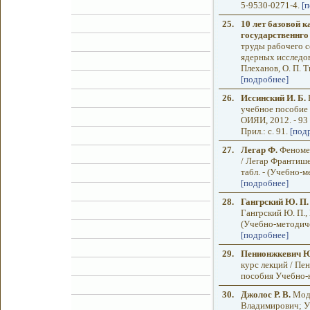
5-9530-0271-4.
[
25.
10 лет базовой 
государственнго
труды рабочего с
ядерных исследов
Плеханов, О. П. Т
[подробнее]
26.
Иссинский И. Б.
В
учебное пособие 
ОИЯИ, 2012. - 93
Прил.: с. 91.
[под
27.
Легар Ф.
Феномен
/ Легар Франтишек
табл. - (Учебно-
[подробнее]
28.
Гангрский Ю. П.
Гангрский Ю. П., 
(Учебно-методиче
[подробнее]
29.
Пенионжкевич Ю
курс лекций / Пе
пособия Учебно-
30.
Джолос Р. В.
Моде
Владимирович; Уч