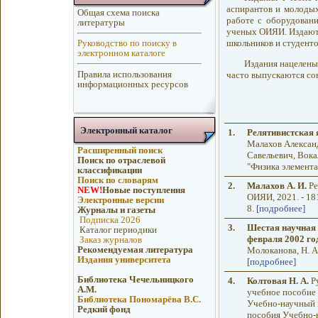
аспирантов и молоды
Общая схема поиска
работе с оборудовани
литературы
ученых ОИЯИ. Издаютс
школьников и студенто
Руководство по поиску в
электронном каталоге
Издания нацелены
Правила использования
часто выпускаются со
информационных ресурсов
Электронный каталог
1.
Релятивистская 
Малахов Алексан
Расширенный поиск
Савельевич, Вокал
Поиск по отраслевой
"Физика элемента
классификации
Поиск по словарям
2.
Малахов А. И.
Ре
NEW!
Новые поступления
ОИЯИ, 2021. - 18
Электронные версии
8.
[подробнее]
Журналы и газеты
Подписка 2026
3.
Шестая научная 
Каталог периодики
февраля 2002 го
Заказ журналов
Рекомендуемая литература
Молоканова, Н. А.
Издания университета
[подробнее]
Библиотека Чечельницкого
4.
Колтовая Н. А.
Ру
А.М.
учебное пособие 
Библиотека Пономарёва В.С.
Учебно-научный це
Редкий фонд
пособия Учебно-на