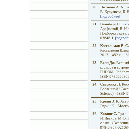
20.
Лиханов А. А.
Сы
В. Кукулиева, Б. Н
[подробнее]
21.
Вайнберг С.
Косм
Арефьевой, В. И. 
Подборка задач: с.
03648-1.
[подроб
22.
Кессельман В. С.
Кессельман Влад
2017. - 452 с. - 
23.
Белл Дж.
Великий
космоса и астрон
БИНОМ. Лаборатори
ISBN 978599630
24.
Сасскинд Л.
Косм
Вселенной / Сасск
Science). - ISBN
25.
Крапп Э. К.
Астро
Эдвин К. - Москва
26.
Хокинг С.
Три кни
И. Иванов, М. В. 
с.: ил. - (Вселенн
978-5-367-02168-