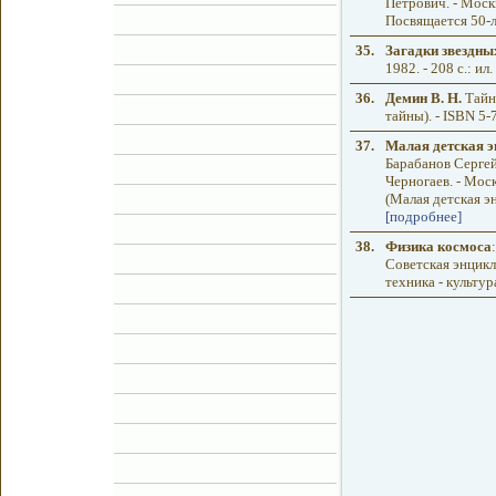
Петрович. - Москва
Посвящается 50-
35.
Загадки звездны
1982. - 208 с.: ил
36.
Демин В. Н.
Тайны
тайны). - ISBN 5
37.
Малая детская э
Барабанов Сергей
Черногаев. - Моск
(Малая детская энц
[подробнее]
38.
Физика космоса
Советская энцикло
техника - культур