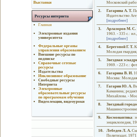
Московский рабоч
Выставки
2.
Гагарина А. Т.
Па
Издательство Аген
Ресурсы интернета
[подробнее]
Главная
3.
Арлазоров М. С.
Электронные издания
1963. - 335 с.: и
университета
[подробнее]
Федеральные органы
4.
Береговой Г. Т.
Ко
управления образованием
Молодая гвардия, 1
Внешние ресурсы по
подписке
5.
Звездная эскадр
Справочные сетевые
1969. - 223 с.: фо
ресурсы
Издательства
6.
Гагарина В. И.
10
Инклюзивное образование
Москва: Молодая г
Свободные ресурсы
Интернета
7.
Гагарин Ю. А.
Ви
Электронные
Каманина; редакт
образовательные ресурсы
Михайлова. - Моск
по программам обучения
Видеолекции, видеоуроки
8.
Звездный городо
Машиностроение, 
9.
Космонавтика
: 
энциклопедия, 198
10.
Лебедев Л. А.
Сын
Политиздат, 1971. 