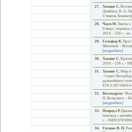
27.
Хокинг С.
Вселенн
Дамбиса, Н. А. Ли
Стивена Хокинга)
28.
Чаун М.
Твиты о 
Говерт; перевод с
2014. - 320 с.: и
29.
Гальфар К.
Прост
Шиловой. - Москва
[подробнее]
30.
Хокинг С.
Кратки
2019. - 256 с. -
31.
Хокинг С.
Мир в о
- Санкт-Петербург:
дальнейшего чтени
978-5-367-00614-
32.
Космодром
/ Вол
П. Вольского. - М
[подробнее]
33.
Пенроуз Р.
Циклы 
перевод с англий
с. - ISBN 978599
34.
Глушко В. П.
Раз