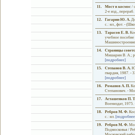
11.
Мост в космос
/ 
2-е изд., перераб.
12.
Гагарин Ю. А.
До
с.: ил., фот. - (Ш
13.
Тарасов Е. В.
Кос
учебное пособие 
Машиностроение, 19
14.
Страницы совет
Мишарин В. А.; ре
[подробнее]
15.
Степанов В. А.
Юр
гвардия, 1987. - 
[подробнее]
16.
Романов А. П.
Ко
Степанович. - Мос
17.
Асташенков П. Т
Воениздат, 1975. -
18.
Ребров М. Ф.
Кос
с.: ил.
[подробнее
19.
Ребров М. Ф.
Мос
Подмосковья / Ре
Московский рабочи