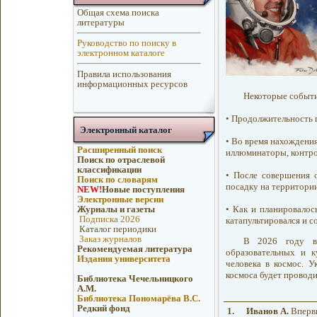
Общая схема поиска
литературы
Руководство по поиску в
электронном каталоге
Правила использования
информационных ресурсов
Некоторые событи
• Продолжительность п
Электронный каталог
• Во время нахождения
Расширенный поиск
иллюминаторы, контро
Поиск по отраслевой
классификации
• После совершения 
Поиск по словарям
посадку на территории
NEW!
Новые поступления
Электронные версии
• Как и планировалос
Журналы и газеты
Подписка 2026
катапультировался и с
Каталог периодики
Заказ журналов
В 2026 году в
Рекомендуемая литература
образовательных и к
Издания университета
человека в космос. 
космоса будет проводи
Библиотека Чечельницкого
А.М.
Библиотека Пономарёва В.С.
Редкий фонд
1.
Иванов А.
Впервы