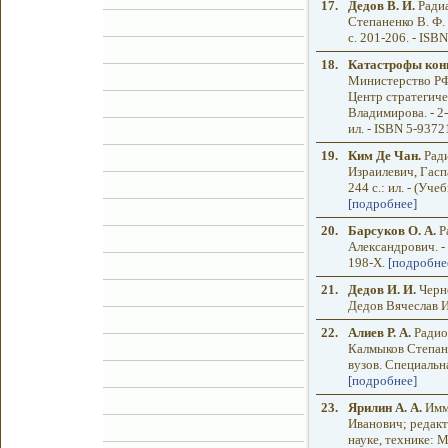
17.
Дедов В. И.
Радиа
Степаненко В. Ф. -
с. 201-206. - ISB
18.
Катастрофы кон
Министерство РФ 
Центр стратегиче
Владимирова. - 2-е
ил. - ISBN 5-9372
19.
Ким Де Чан.
Ради
Израилевич, Гаспа
244 с.: ил. - (Уч
[подробнее]
20.
Барсуков О. А.
Ра
Александрович. - 
198-X.
[подробне
21.
Дедов И. И.
Черно
Дедов Вячеслав Ив
22.
Алиев Р. А.
Радиоа
Калмыков Степан Н
вузов. Специальна
[подробнее]
23.
Ярилин А. А.
Имму
Иванович; редакто
науке, технике: 