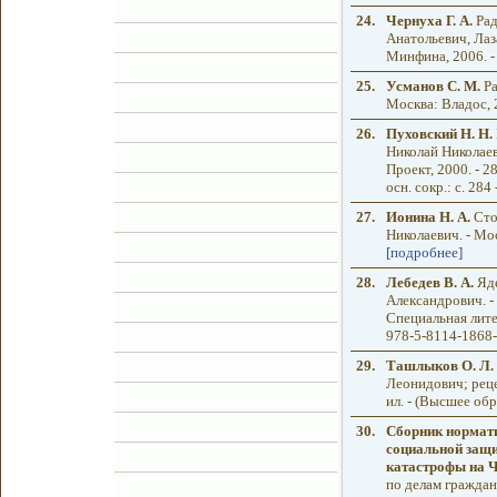
24.
Чернуха Г. А.
Рад
Анатольевич, Лаз
Минфина, 2006. - 
25.
Усманов С. М.
Ра
Москва: Владос, 2
26.
Пуховский Н. Н.
Николай Николаев
Проект, 2000. - 2
осн. сокр.: c. 284
27.
Ионина Н. А.
Сто
Николаевич. - Моск
[подробнее]
28.
Лебедев В. А.
Яде
Александрович. - 
Специальная литера
978-5-8114-1868-
29.
Ташлыков О. Л.
Леонидович; рецен
ил. - (Высшее обр
30.
Сборник нормати
социальной защи
катастрофы на 
по делам гражда