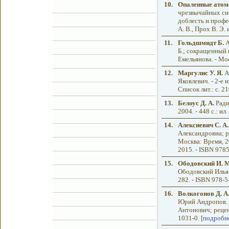
10.
Опаленные ато
чрезвычайных сит
доблесть и профе
А. В., Прох В. Э. и
11.
Гольдшмидт Б.
А
Б.; сокращенный 
Емельянова. - Мос
12.
Маргулис У. Я.
А
Яковлевич. - 2-е и
Список лит.: с. 2
13.
Белоус Д. А.
Ради
2004. - 448 с.: ил
14.
Алексиевич С. А.
Александровна; ре
Москва: Время, 20
2015. - ISBN 97
15.
Ободовский И. М
Ободовский Илья М
282. - ISBN 978-
16.
Волкогонов Д. А
Юрий Андропов. 
Антонович; реценз
1031-0.
[подробн