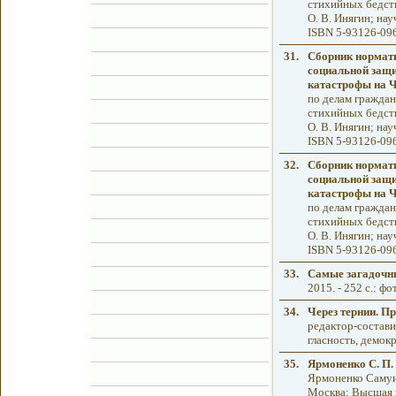
стихийных бедств
О. В. Инягин; нау
ISBN 5-93126-09
31.
Сборник нормати
социальной защи
катастрофы на 
по делам гражда
стихийных бедств
О. В. Инягин; нау
ISBN 5-93126-09
32.
Сборник нормати
социальной защи
катастрофы на 
по делам гражда
стихийных бедств
О. В. Инягин; нау
ISBN 5-93126-09
33.
Самые загадочн
2015. - 252 с.: ф
34.
Через тернии. П
редактор-составит
гласность, демокр
35.
Ярмоненко С. П.
Ярмоненко Самуил
Москва: Высшая шк