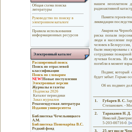
нашем неоплатном д
Общая схема поиска
радиоактивной катаст
литературы
Памяти героев-пож
Руководство по поиску в
ликвидации последств
электронном каталоге
Авария на Черноб
Правила использования
информационных ресурсов
риска попали персон
люди и население по
человек в Белоруссии,
были эвакуированы с 
сотрудники пожарной
Электронный каталог
лучевая болезнь. Из 
Расширенный поиск
погибли в момент взры
Поиск по отраслевой
классификации
Подвиг, который
Поиск по словарям
будет забыт. Горько о
NEW!
Новые поступления
Электронные версии
Об их подвиге до
Журналы и газеты
Подписка 2026
Каталог периодики
Заказ журналов
1.
Губарев В. С.
Зар
Рекомендуемая литература
Степанович. - Мос
Издания университета
2.
Тараканов Н. Д.
Библиотека Чечельницкого
Николай Дмитриеви
А.М.
5-203-00716-0.
[
Библиотека Пономарёва В.С.
Редкий фонд
3.
25 лет после Че