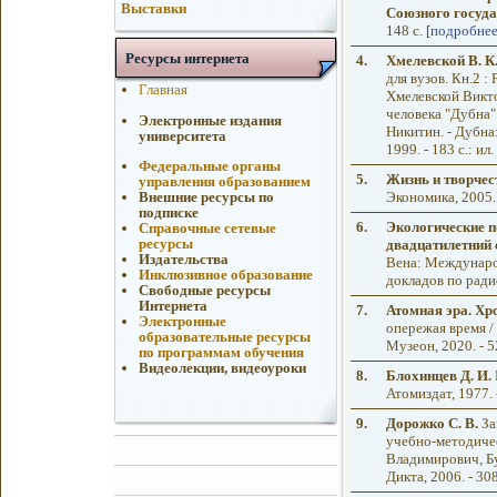
Выставки
Союзного госуда
148 с.
[подробнее
Ресурсы интернета
4.
Хмелевской В. К
для вузов. Кн.2 :
Главная
Хмелевской Викт
человека "Дубна".
Электронные издания
Никитин. - Дубна
университета
1999. - 183 с.: ил
Федеральные органы
5.
Жизнь и творчес
управления образованием
Экономика, 2005. 
Внешние ресурсы по
подписке
6.
Экологические п
Справочные сетевые
ресурсы
двадцатилетний
Издательства
Вена: Международ
Инклюзивное образование
докладов по ради
Свободные ресурсы
Интернета
7.
Атомная эра. Хр
Электронные
опережая время /
образовательные ресурсы
Музеон, 2020. - 5
по программам обучения
Видеолекции, видеоуроки
8.
Блохинцев Д. И.
Атомиздат, 1977. -
9.
Дорожко С. В.
За
учебно-методичес
Владимирович, Б
Дикта, 2006. - 308