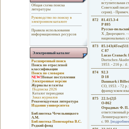
вступительная ст
Общая схема поиска
Советский писател
литературы
серия). - Примеч.
Руководство по поиску в
872
81.415.3-4
электронном каталоге
Р 895
Русско-польски
Правила использования
Х. Дворецкого. -
информационных ресурсов
национальных сло
873
85.143(4Гем)511
C 87
Электронный каталог
Lucas Cranach: D
Duetschen Akademi
Расширенный поиск
1953. - 216 p.: i
Поиск по отраслевой
классификации
874
92.3
Поиск по словарям
D 18
NEW!
Новые поступления
Электронные версии
Danmark i Bille
Журналы и газеты
CO, 1953. - 72 p.
Подписка 2026
французском язы
Каталог периодики
Заказ журналов
875
22.1г(2)5
Рекомендуемая литература
О-862
Издания университета
Отрадных Ф. П.
ответственный ре
Библиотека Чечельницкого
Ленинградского у
А.М.
Библиотека Пономарёва В.С.
с. 99.
[подробнее
Редкий фонд