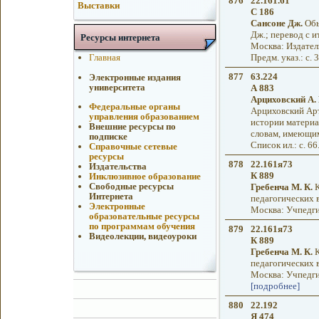
876
22.161.61
Выставки
С 186
Сансоне Дж.
Обы
Дж.; перевод с и
Ресурсы интернета
Москва: Издательс
Главная
Предм. указ.: с. 
877
63.224
Электронные издания
университета
А 883
Арциховский А. 
Федеральные органы
Арциховский Арт
управления образованием
истории материал
Внешние ресурсы по
словам, имеющимся
подписке
Список ил.: с. 66
Справочные сетевые
ресурсы
878
22.161я73
Издательства
К 889
Инклюзивное образование
Свободные ресурсы
Гребенча М. К.
К
Интернета
педагогических ву
Электронные
Москва: Учпедгиз
образовательные ресурсы
по программам обучения
879
22.161я73
Видеолекции, видеоуроки
К 889
Гребенча М. К.
К
педагогических ву
Москва: Учпедгиз 
[подробнее]
880
22.192
Я 474