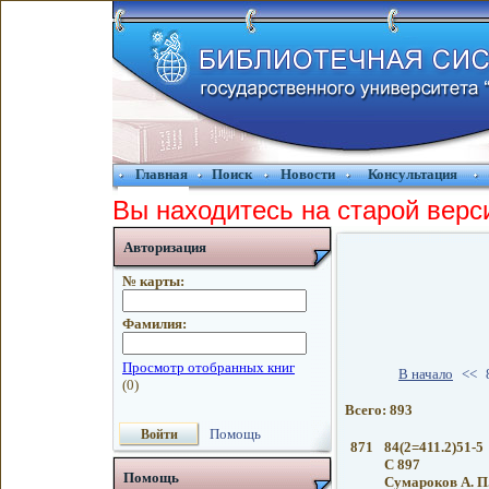
Главная
Поиск
Новости
Консультация
Вы находитесь на старой верс
Авторизация
№ карты:
Фамилия:
В начало
<<
Всего: 893
Помощь
871
84(2=411.2)51-5
С 897
Помощь
Сумароков А. П