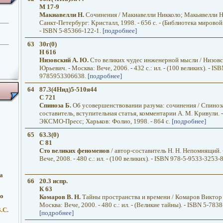
М 17-9
Макиавелли Н.
Сочинения / Макиавелли Никколо; Макьявелли Ни
Санкт-Петербург: Кристалл, 1998. - 656 с. - (Библиотека мировой
- ISBN 5-85366-122-1.
[подробнее]
63
30г(0)
Н 616
Низовский А. Ю.
Сто великих чудес инженерной мысли / Низов
Юрьевич. - Москва: Вече, 2006. - 432 с.: ил. - (100 великих). - ISB
9785953306638.
[подробнее]
64
87.3(4Нид)5-510я44
С 721
Спиноза Б.
Об усовершенствовании разума: сочинения / Спиноз
составитель, вступительная статья, комментарии А. М. Кривули. 
ЭКСМО-Пресс; Харьков: Фолио, 1998. - 864 с.
[подробнее]
65
63.3(0)
С 81
Сто великих феноменов
/ автор-составитель Н. Н. Непомнящий. 
Вече, 2008. - 480 с.: ил. - (100 великих). - ISBN 978-5-9533-3253-
а
66
20.3 испр.
К 63
о
Комаров В. Н.
Тайны пространства и времени / Комаров Виктор 
Москва: Вече, 2000. - 480 с.: ил. - (Великие тайны). - ISBN 5-7838
.С.
[подробнее]