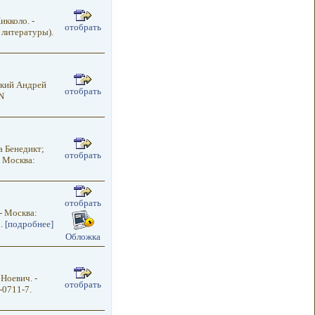
кколо. -
отобрать
 литературы).
ский Андрей
отобрать
N
а Бенедикт;
отобрать
- Москва:
отобрать
- Москва:
8.
[подробнее]
Обложка
Ноевич. -
отобрать
-0711-7.