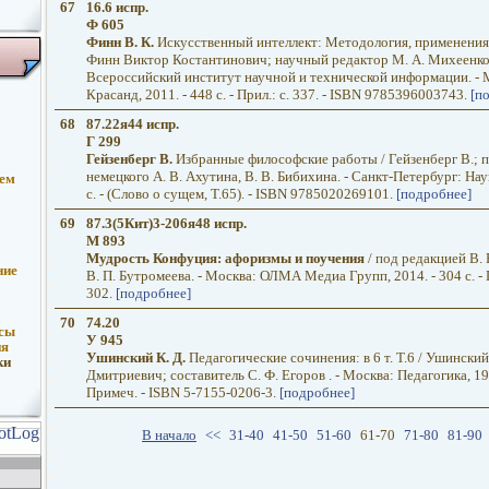
67
16.6 испр.
Ф 605
Финн В. К.
Искусственный интеллект: Методология, применения,
Финн Виктор Костантинович; научный редактор М. А. Михеенко
Всероссийский институт научной и технической информации. - 
Красанд, 2011. - 448 с. - Прил.: с. 337. - ISBN 9785396003743.
[п
68
87.22я44 испр.
Г 299
Гейзенберг В.
Избранные философские работы / Гейзенберг В.; п
немецкого А. В. Ахутина, В. В. Бибихина. - Санкт-Петербург: Наук
ием
с. - (Слово о сущем, Т.65). - ISBN 9785020269101.
[подробнее]
69
87.3(5Кит)3-206я48 испр.
М 893
Мудрость Конфуция: афоризмы и поучения
/ под редакцией В. 
ние
В. П. Бутромеева. - Москва: ОЛМА Медиа Групп, 2014. - 304 с. - П
302.
[подробнее]
70
74.20
рсы
У 945
ия
Ушинский К. Д.
Педагогические сочинения: в 6 т. Т.6 / Ушински
ки
Дмитриевич; составитель С. Ф. Егоров . - Москва: Педагогика, 1990
Примеч. - ISBN 5-7155-0206-3.
[подробнее]
В начало
<<
31-40
41-50
51-60
61-70
71-80
81-90