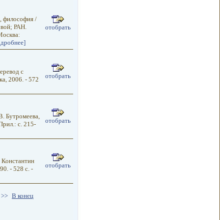
 философия /
вой; РАН.
отобрать
Москва:
одробнее]
еревод с
отобрать
а, 2006. - 572
В. Бутромеева,
отобрать
рил.: с. 215-
й Константин
отобрать
. - 528 с. -
>>
В конец