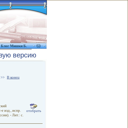
Блог Мишки Б.
вую версию
>>
В конец
ский
е изд., испр.
отобрать
ии). - Лит.: с.