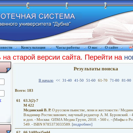
овости
Консультация
Часы работы
О нас
О сайте
 на старой версии сайта. Перейти на
но
Результаты поиска
В начало
<<
31-40
41-50
51-60
61-70
71-80
81-90
Всего: 183
61
63.3(2)-7
М 422
Мединский В. Р.
О русском пьянстве, лени и жестокости / Медин
Владимир Ростиславович; научный редактор А. М. Буровский. - 4-
и доп. - Москва: ОЛМА Медиа Групп, 2010. - 560 с. - (Мифы о Росс
549. - ISBN 9785373033589.
[подробнее]
62
66.1(4Ита)5я44