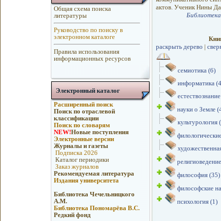
актов. Ученик Нины Д
Общая схема поиска
Библиотек
литературы
Руководство по поиску в
электронном каталоге
Кни
раскрыть дерево
|
свер
Правила использования
информационных ресурсов
семиотика (6)
информатика (4
Электронный каталог
естествознание 
Расширенный поиск
науки о Земле (
Поиск по отраслевой
классификации
культурология (
Поиск по словарям
NEW!
Новые поступления
филологические
Электронные версии
Журналы и газеты
художественная
Подписка 2026
Каталог периодики
религиоведение
Заказ журналов
Рекомендуемая литература
философия (35)
Издания университета
философские на
Библиотека Чечельницкого
А.М.
психология (1)
Библиотека Пономарёва В.С.
Редкий фонд