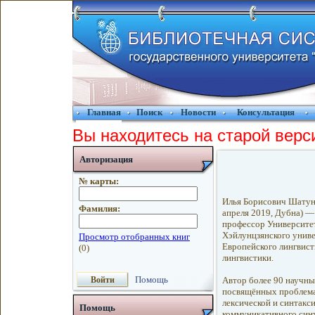
Главная
Поиск
Новости
Консультация
Вы находитесь на старой верс
Авторизация
№ карты:
Илья Борисович Шатун
Фамилия:
апреля 2019, Дубна) —
профессор Университе
Хэйлунцзянского универ
Европейского лингвист
лингвистики.
Помощь
Автор более 90 научны
посвящённых проблемам
лексической и синтакси
Помощь
коммуникативного синт