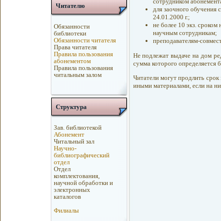
сотрудником абонемента
Читателю
для заочного обучения 
24.01.2000 г.;
не более 10 экз. сроком
Обязанности
научным сотрудникам;
библиотеки
Обязанности читателя
преподавателям-совмести
Права читателя
Правила пользования
Не подлежат выдаче на дом ред
абонементом
сумма которого определяется б
Правила пользования
читальным залом
Читатели могут продлить срок
иными материалами, если на ни
Структура
Зав. библиотекой
Абонемент
Читальный зал
Научно-
библиографический
отдел
Отдел
комплектования,
научной обработки и
электронных
каталогов
Филиалы