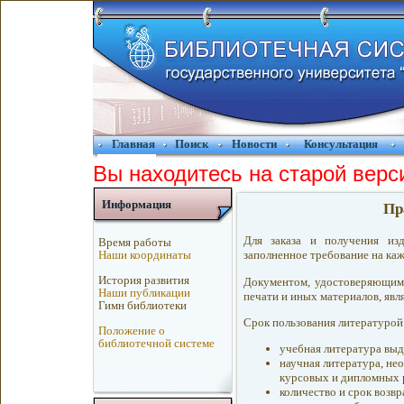
Главная
Поиск
Новости
Консультация
Вы находитесь на старой верс
Информация
Пр
Для заказа и получения из
Время работы
Наши координаты
заполненное требование на каж
История развития
Документом, удостоверяющим 
Наши публикации
печати и иных материалов, явл
Гимн библиотеки
Срок пользования литературой
Положение о
библиотечной системе
учебная литература выд
научная литература, не
курсовых и дипломных р
количество и срок возв