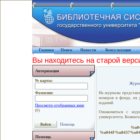
Главная
Поиск
Новости
Консультация
Вы находитесь на старой верс
Авторизация
№ карты:
Журна
На журналы представл
Фамилия:
номеров в фонде, их 
изданий.
Ознакомиться с жур
университета. Комната
Помощь
%u0
%u044F%u0437%u0
Помощь