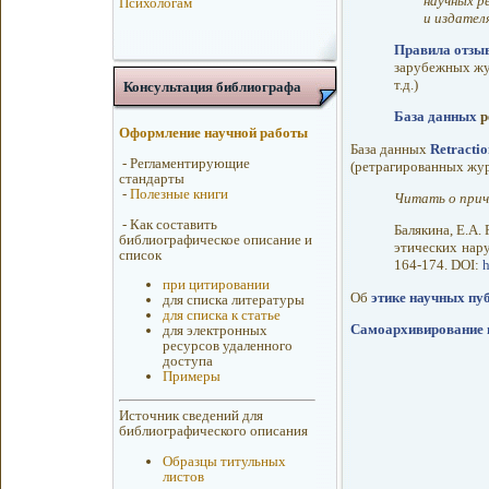
научных р
Психологам
и издателя
Правила отзы
зарубежных жур
т.д.)
Консультация библиографа
База данных
р
Оформление научной работы
База данных
Retracti
-
Регламентирующие
(ретрагированных жур
стандарты
-
Полезные книги
Читать о прич
-
Как составить
Балякина, Е.А.
библиографическое описание и
этических нар
список
164-174. DOI:
h
при цитировании
Об
этике научных пу
для списка литературы
для списка к статье
Самоархивирование 
для электронных
ресурсов удаленного
доступа
Примеры
Источник сведений для
библиографического описания
Образцы титульных
листов