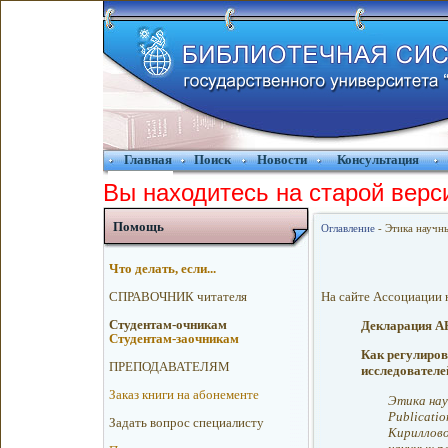
Главная
Поиск
Новости
Консультация
Вы находитесь на старой верс
Помощь
Оглавление
- Этика научн
Что делать, если...
На сайте Ассоциации 
CПРАВОЧНИК читателя
Cтудентам-очникам
Декларация 
Cтудентам-заочникам
Как регулиров
ПРЕПОДАВАТЕЛЯМ
исследовател
Заказ книги на абонементе
Этика нау
Publication
Зaдaть вoпрос спeциалисту
Кириллово