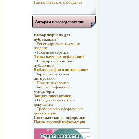
Где почитать, что обсудить
Авторам и исследователям
Выбор журнала для
публикации
-
Рецензируемые научные
издания
-
Полезные сервисы
Этика научных публикаций
-
Самоархивирование
публикации
Библиография и цитирование
-
Зарубежные стили
цитирования
-
Полезные сервисы
-
Библиографические
менеджеры
Защита диссертации
-
Официальные сайты и
документы
-
Требования к оформлению
диссертации
Систематизация информации
Поиск научной информации