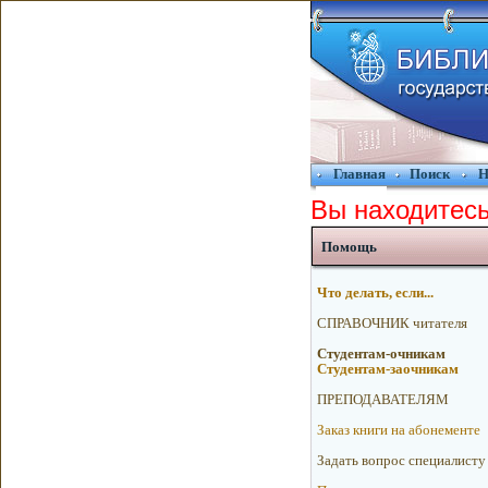
Главная
Поиск
Н
Вы находитесь
Помощь
Что делать, если...
CПРАВОЧНИК читателя
Cтудентам-очникам
Cтудентам-заочникам
ПРЕПОДАВАТЕЛЯМ
Заказ книги на абонементе
Зaдaть вoпрос спeциалисту