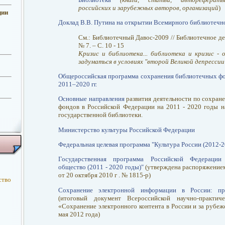
российских и зарубежных авторов, организаций
)
ции
Доклад В.В. Путина на открытии Всемирного библиотеч
См.: Библиотечный Давос-2009 // Библиотечное дел
№ 7. – С. 10 - 15
Кризис и библиотека... библиотека и кризис - 
задуматься в условиях "второй Великой депрессии
Общероссийская программа сохранения библиотечных фо
2011–2020 гг.
Основные направления
развития деятельности по сохра
фондов в Российской Федерации на 2011 - 2020 годы н
государственной библиотеки.
Министерство культуры Российской Федерации
Федеральная целевая программа "Культура России (2012-2
Государственная программа Российской Федерации
общество (2011 - 2020 годы)"
(утверждена распоряжение
от 20 октября 2010 г . № 1815-р)
ство
Сохранение электронной информации в России: п
(итоговый документ Всероссийской научно-практич
«Сохранение электронного контента в России и за рубеж
мая 2012 года)