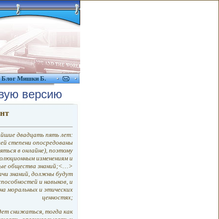
Блог Мишки Б.
вую версию
нт
йшие двадцать пять лет:
шей степени опосредованы
ться в онлайне), поэтому
олюционным изменениям и
вые общества знаний;<…>
ачи знаний, должны будут
пособностей и навыков, и
 на моральных и этических
ценностях;
дет снижаться, тогда как