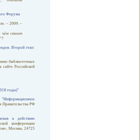
ного Форума
о. – 2009. –
о чём стоит
"?
ндов. Второй этап:
нению библиотечных
а сайте Российской
018 годы)"
 "Информационное
м Правительства РФ
ризыв к действию
еской конференции
ом», Москва, 24?25