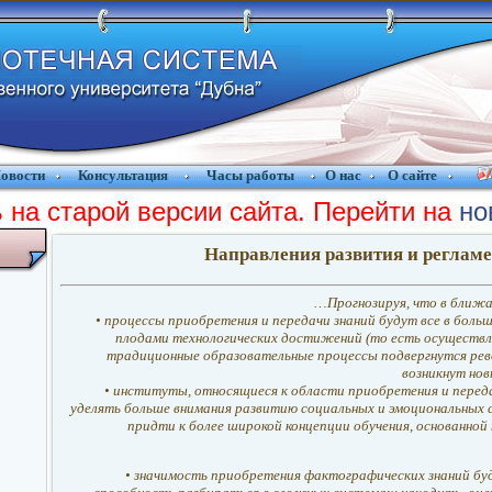
овости
Консультация
Часы работы
О нас
О сайте
 на старой версии сайта. Перейти на
но
Направления развития и регламе
…Прогнозируя, что в ближа
• процессы приобретения и передачи знаний будут все в боль
плодами технологических достижений (то есть осуществля
традиционные образовательные процессы подвергнутся рев
возникнут но
• институты, относящиеся к области приобретения и перед
уделять больше внимания развитию социальных и эмоциональных с
придти к более широкой концепции обучения, основанной
• значимость приобретения фактографических знаний бу