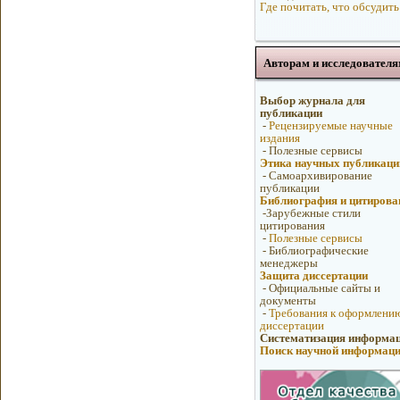
Где почитать, что обсудить
Авторам и исследователя
Выбор журнала для
публикации
-
Рецензируемые научные
издания
-
Полезные сервисы
Этика научных публикаци
-
Самоархивирование
публикации
Библиография и цитирова
-
Зарубежные стили
цитирования
-
Полезные сервисы
-
Библиографические
менеджеры
Защита диссертации
-
Официальные сайты и
документы
-
Требования к оформлени
диссертации
Систематизация информа
Поиск научной информац