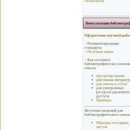
Психологам
Консультация библиогра
Оформление научной раб
-
Регламентирующие
стандарты
-
Полезные книги
-
Как составить
библиографическое описан
список
при цитировании
для списка литерат
для списка к статье
для электронных
ресурсов удаленног
доступа
Примеры
Источник сведений для
библиографического описа
Образцы титульных
листов