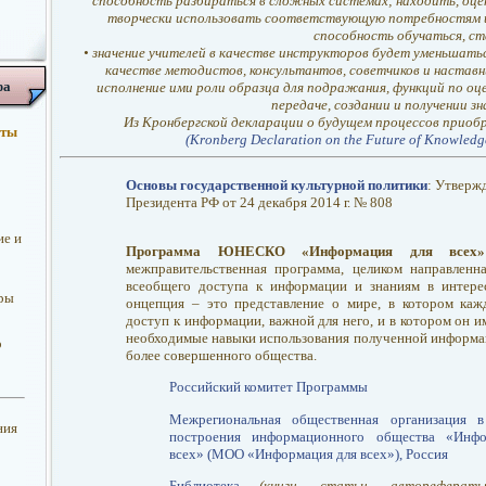
способность разбираться в сложных системах; находить, оце
творчески использовать соответствующую потребностям 
способность обучаться, с
• значение учителей в качестве инструкторов будет уменьшаться
качестве методистов, консультантов, советчиков и наставн
фа
исполнение ими роли образца для подражания, функций по оц
передаче, создании и получении з
Из Кронбергской декларации о будущем процессов приобр
оты
(Kronberg Declaration on the Future of Knowledg
Основы государственной культурной политики
: Утверж
Президента РФ от 24 декабря 2014 г. № 808
ие и
Программа ЮНЕСКО «Информация для все
межправительственная программа, целиком направленн
всеобщего доступа к информации и знаниям в интерес
уры
онцепция – это представление о мире, в котором каж
доступ к информации, важной для него, и в котором он 
необходимые навыки использования полученной информа
о
более совершенного общества.
Российский комитет Программы
Межрегиональная общественная организация 
ния
построения информационного общества «Инфо
всех» (МОО «Информация для всех»), Россия
Библиотека
(книги, статьи, автореферат