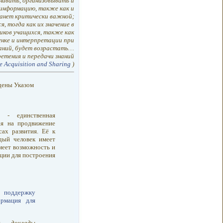
нивать, организовывать и
информацию, также как и
танет критически важной;
, тогда как их значение в
иков учащихся, также как
енке и интерпретации при
наний, будет возрастать…
етения и передачи знаний
e Acquisition and Sharing
)
дены Указом
х»
- единственная
ая на продвижение
ах развития. Её к
дый человек имеет
имеет возможность и
ции для построения
в поддержку
рмация для
ы, доклады