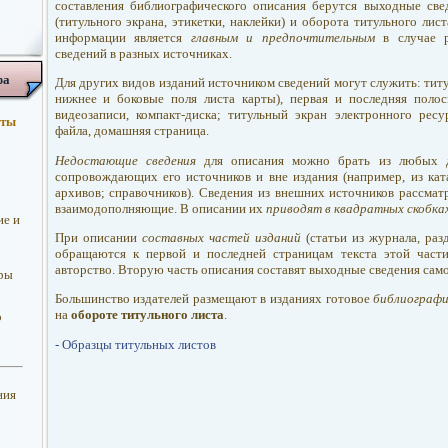
составления библиографического описания берутся выходные све
(титульного экрана, этикетки, наклейки) и оборота титульного лис
информации является
главным и предпочтительным
в случае 
сведений в разных источниках.
фа
Для других видов изданий источником сведений могут служить: титу
нижнее и боковые поля листа карты), первая и последняя полос
видеозаписи, компакт-диска; титульный экран электронного рес
оты
файла, домашняя страница.
Недостающие сведения
для описания можно брать из любых д
сопровождающих его источников и вне издания (например, из ката
архивов; справочников). Сведения из внешних источников рассматр
взаимодополняющие. В описании их
приводят в квадратных скобка
ие и
При описании
составных частей изданий
(статьи из журнала, разд
обращаются к первой и последней страницам текста этой части,
авторство. Вторую часть описания составят выходные сведения само
уры
Большинство издателей размещают в изданиях готовое
библиографи
на
обороте титульного листа
.
о
- Образцы титульных листов
ния