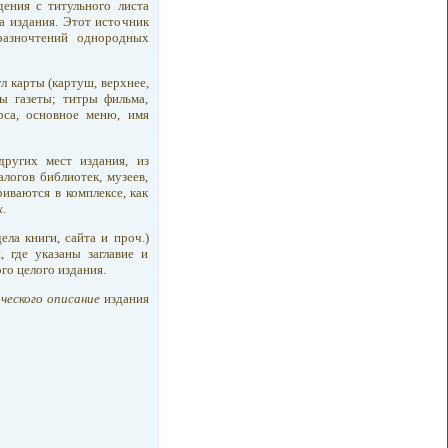
дения с титульного листа
та издания. Этот источник
разночтений однородных
л карты (картуш, верхнее,
ы газеты; титры фильма,
урса, основное меню, имя
ругих мест издания, из
логов библиотек, музеев,
иваются в комплексе, как
х
.
ела книги, сайта и проч.)
 где указаны заглавие и
го целого издания.
ческого описание
издания