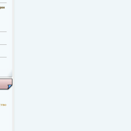
ции
ство