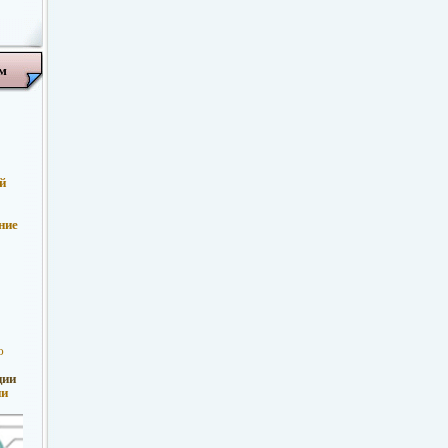
м
й
ние
ю
ции
ии