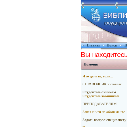
Главная
Поиск
Н
Вы находитесь
Помощь
Что делать, если...
CПРАВОЧНИК читателя
Cтудентам-очникам
Cтудентам-заочникам
ПРЕПОДАВАТЕЛЯМ
Заказ книги на абонементе
Зaдaть вoпрос спeциалисту