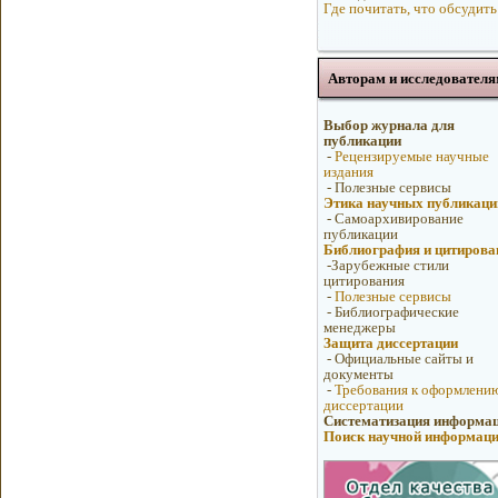
Где почитать, что обсудить
Авторам и исследователя
Выбор журнала для
публикации
-
Рецензируемые научные
издания
-
Полезные сервисы
Этика научных публикаци
-
Самоархивирование
публикации
Библиография и цитирова
-
Зарубежные стили
цитирования
-
Полезные сервисы
-
Библиографические
менеджеры
Защита диссертации
-
Официальные сайты и
документы
-
Требования к оформлени
диссертации
Систематизация информа
Поиск научной информац