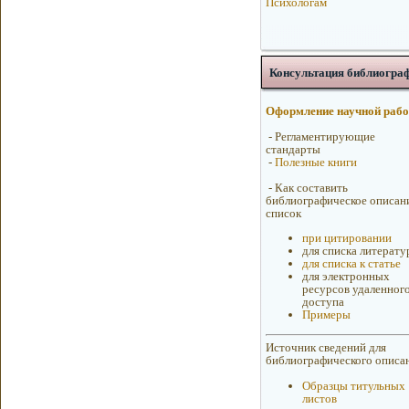
Психологам
Консультация библиогра
Оформление научной раб
-
Регламентирующие
стандарты
-
Полезные книги
-
Как составить
библиографическое описан
список
при цитировании
для списка литерат
для списка к статье
для электронных
ресурсов удаленног
доступа
Примеры
Источник сведений для
библиографического описа
Образцы титульных
листов