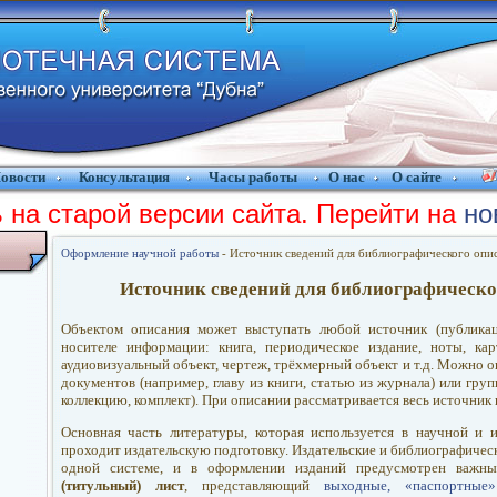
овости
Консультация
Часы работы
О нас
О сайте
 на старой версии сайта. Перейти на
но
Оформление научной работы
- Источник сведений для библиографического опи
Источник сведений для библиографическо
Объектом описания может выступать любой источник (публикац
носителе информации: книга, периодическое издание, ноты, кар
аудиовизуальный объект, чертеж, трёхмерный объект и т.д. Можно 
документов (например, главу из книги, статью из журнала) или гру
коллекцию, комплект). При описании рассматривается весь источник 
Основная часть литературы, которая используется в научной и и
проходит издательскую подготовку. Издательские и библиографичес
одной системе, и в оформлении изданий предусмотрен важ
(титульный) лист
, представляющий
выходные, «паспортные