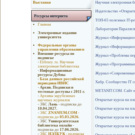
Научная электронная 
Выставки
Издательство «Открыт
Ресурсы интернета
ТОП-65 полезных IT-рес
Главная
Лаборатория Паралле
Электронные издания
университета
Журнал «Информацион
Федеральные органы
Журнал «Информационн
управления образованием
Внешние ресурсы по
Журнал «Проблемы пе
подписке
-
Elibrary. ru. Научная
Журнал «Программные
электронная библиотека
-
Информационные
Журнал «Современные 
ресурсы Дубны
-
База данных российской
Хабр. Сообщество IT с
периодики ИВИС
-
Архив. Подписки и
METANIT.COM. Сайт о
тестовые доступы с 2011 г.
-
Архивы зарубежных
Открытые курсы на пла
научных журналов
-
ЭБС
Лань
- подписка до
Открытые курсы на пл
10.04.2027.
-
ЭБС
ZNANIUM.COM
-
подписка до
05.03.2026.
Открытые курсы на пл
-
ЭБС
Университетская
библиотека онлайн
-
Открытые курсы на пла
подписка до
17.06.2026.
-
ЭБС
НЭЛБУК
- подписка
Открытая колекция «Le