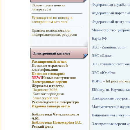
Федеральная служба по
Общая схема поиска
литературы
Федеральный портал «
Руководство по поиску в
Федеральный центр ин
электронном каталоге
Министерство цифровог
Правила использования
информационных ресурсов
Наука РФ
ЭБС «Znanium. сom»
Электронный каталог
ЭБС «Лань»
Расширенный поиск
ЭБС «Университетская
Поиск по отраслевой
классификации
ЭБС «Юрайт»
Поиск по словарям
NEW!
Новые поступления
ИВИС
– БД российски
Электронные версии
Журналы и газеты
Elibrary. ru. Научная 
Подписка 2026
Каталог периодики
Заказ журналов
Электронные ресурсы и
Рекомендуемая литература
Издания университета
Математические журна
Библиотека Чечельницкого
Национальная электро
А.М.
Библиотека Пономарёва В.С.
Электронные версии ж
Редкий фонд