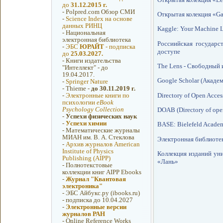
до
31.12.2015 г.
-
Polpred.com Обзор СМИ
Открытая колекция «Ga
-
Science Index на основе
данных РИНЦ
Kaggle: Your Machine 
-
Национальная
электронная библиотека
Россиийская государс
-
ЭБС
ЮРАЙТ
- подписка
доступе
до
25.03.2027.
-
Книги издательства
The Lens - Свободный 
"Интеллект" - до
19.04.2017.
Google Scholar (Акаде
-
Springer Nature
-
Thieme -
до 30.11.2019 г.
Directory of Open Acces
-
Электронные книги по
психологии
eBook
Psychology Collection
DOAB (Directory of ope
-
Успехи физических наук
-
Успехи химии
BASE: Bielefeld Academ
-
Математические журналы
МИАН им. В. А. Стеклова
Электронная библиоте
-
Архив журналов American
Institute of Physics
Коллекция изданий ун
Publishing (AIPP)
«Лань»
-
Полнотекстовые
коллекции книг AIPP Ebooks
-
Журнал "Квантовая
электроника"
-
ЭБС Айбукс.ру (ibooks.ru)
- подписка до 10.04.2027
-
Электронные версии
журналов РАН
-
Online Reference Works