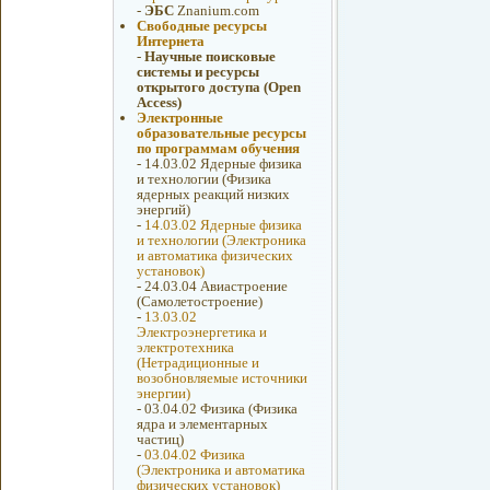
-
ЭБС
Znanium.com
Свободные ресурсы
Интернета
-
Научные поисковые
системы и ресурсы
открытого доступа (Open
Access)
Электронные
образовательные ресурсы
по программам обучения
-
14.03.02 Ядерные физика
и технологии (Физика
ядерных реакций низких
энергий)
-
14.03.02 Ядерные физика
и технологии (Электроника
и автоматика физических
установок)
-
24.03.04 Авиастроение
(Самолетостроение)
-
13.03.02
Электроэнергетика и
электротехника
(Нетрадиционные и
возобновляемые источники
энергии)
-
03.04.02 Физика (Физика
ядра и элементарных
частиц)
-
03.04.02 Физика
(Электроника и автоматика
физических установок)