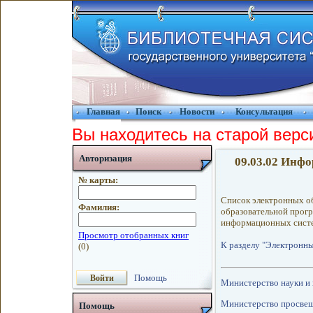
Главная
Поиск
Новости
Консультация
Вы находитесь на старой верс
Авторизация
09.03.02 Инф
№ карты:
Список электронных о
Фамилия:
образовательной прог
информационных систе
К разделу "Электронны
Помощь
Министерство науки и
Министерство просве
Помощь