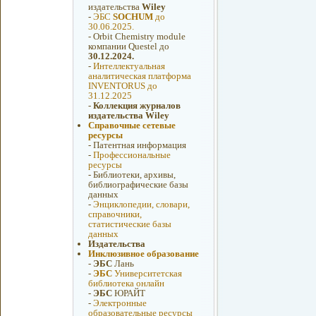
издательства
Wiley
-
ЭБС
SOCHUM
до
30.06.2025.
-
Orbit Chemistry module
компании Questel до
30.12.2024.
-
Интеллектуальная
аналитическая платформа
INVENTORUS до
31.12.2025
-
Коллекция журналов
издательства Wiley
Справочные сетевые
ресурсы
-
Патентная информация
-
Профессиональные
ресурсы
-
Библиотеки, архивы,
библиографические базы
данных
-
Энциклопедии, словари,
справочники,
статистические базы
данных
Издательства
Инклюзивное образование
-
ЭБС
Лань
-
ЭБС
Университетская
библиотека онлайн
-
ЭБС
ЮРАЙТ
-
Электронные
образовательные ресурсы