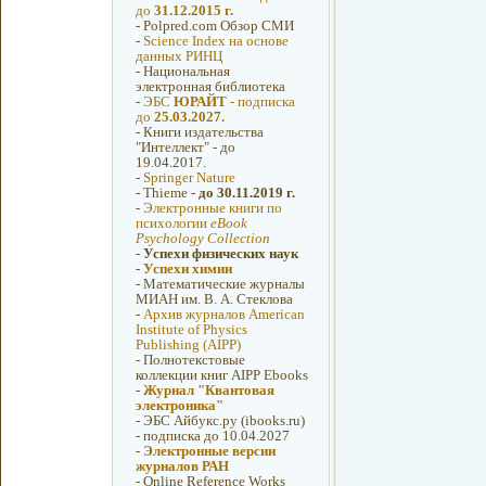
до
31.12.2015 г.
-
Polpred.com Обзор СМИ
-
Science Index на основе
данных РИНЦ
-
Национальная
электронная библиотека
-
ЭБС
ЮРАЙТ
- подписка
до
25.03.2027.
-
Книги издательства
"Интеллект" - до
19.04.2017.
-
Springer Nature
-
Thieme -
до 30.11.2019 г.
-
Электронные книги по
психологии
eBook
Psychology Collection
-
Успехи физических наук
-
Успехи химии
-
Математические журналы
МИАН им. В. А. Стеклова
-
Архив журналов American
Institute of Physics
Publishing (AIPP)
-
Полнотекстовые
коллекции книг AIPP Ebooks
-
Журнал "Квантовая
электроника"
-
ЭБС Айбукс.ру (ibooks.ru)
- подписка до 10.04.2027
-
Электронные версии
журналов РАН
-
Online Reference Works