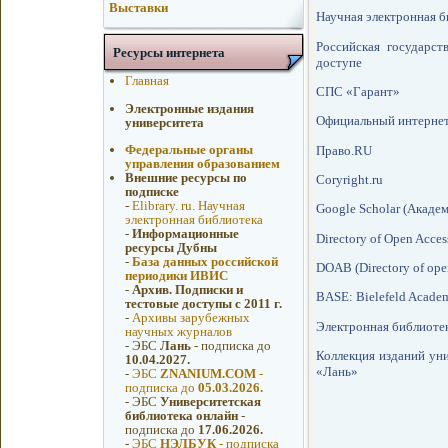
Выставки
Научная электронная 
Российская государст
Ресурсы интернета
доступе
Главная
СПС «Гарант»
Электронные издания
Официальный интернет
университета
Федеральные органы
Право.RU
управления образованием
Внешние ресурсы по
Coryright.ru
подписке
-
Elibrary. ru. Научная
Google Scholar (Акаде
электронная библиотека
-
Информационные
Directory of Open Acces
ресурсы Дубны
-
База данных российской
DOAB (Directory of ope
периодики ИВИС
-
Архив. Подписки и
BASE: Bielefeld Academ
тестовые доступы с 2011 г.
-
Архивы зарубежных
Электронная библиоте
научных журналов
-
ЭБС
Лань
- подписка до
Коллекция изданий ун
10.04.2027.
«Лань»
-
ЭБС
ZNANIUM.COM
-
подписка до
05.03.2026.
-
ЭБС
Университетская
библиотека онлайн
-
подписка до
17.06.2026.
-
ЭБС
НЭЛБУК
- подписка