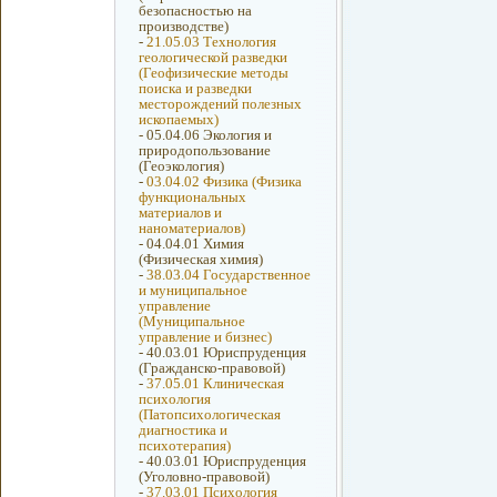
безопасностью на
производстве)
-
21.05.03 Технология
геологической разведки
(Геофизические методы
поиска и разведки
месторождений полезных
ископаемых)
-
05.04.06 Экология и
природопользование
(Геоэкология)
-
03.04.02 Физика (Физика
функциональных
материалов и
наноматериалов)
-
04.04.01 Химия
(Физическая химия)
-
38.03.04 Государственное
и муниципальное
управление
(Муниципальное
управление и бизнес)
-
40.03.01 Юриспруденция
(Гражданско-правовой)
-
37.05.01 Клиническая
психология
(Патопсихологическая
диагностика и
психотерапия)
-
40.03.01 Юриспруденция
(Уголовно-правовой)
-
37.03.01 Психология