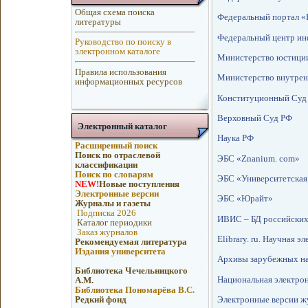
Общая схема поиска
Федеральный портал «
литературы
Федеральный центр ин
Руководство по поиску в
электронном каталоге
Министерство юстици
Правила использования
Министерство внутрен
информационных ресурсов
Конституционный Суд
Верховный Суд РФ
Электронный каталог
Наука РФ
Расширенный поиск
Поиск по отраслевой
ЭБС «Znanium. сom»
классификации
Поиск по словарям
ЭБС «Университетская
NEW!
Новые поступления
Электронные версии
ЭБС «Юрайт»
Журналы и газеты
Подписка 2026
ИВИС – БД российских
Каталог периодики
Заказ журналов
Elibrary. ru. Научная 
Рекомендуемая литература
Издания университета
Архивы зарубежных н
Библиотека Чечельницкого
Национальная электро
А.М.
Библиотека Пономарёва В.С.
Электронные версии ж
Редкий фонд