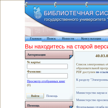
Главная
Поиск
Новости
Консультация
Вы находитесь на старой верс
Авторизация
40.03
№ карты:
Список электронных о
образовательной прогр
Фамилия:
PDF доступен
по ссылк
К разделу "Электронны
Министерство науки и
Помощь
Министерство просве
Помощь
Федеральная служба по