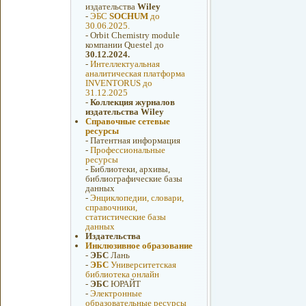
издательства
Wiley
-
ЭБС
SOCHUM
до
30.06.2025.
-
Orbit Chemistry module
компании Questel до
30.12.2024.
-
Интеллектуальная
аналитическая платформа
INVENTORUS до
31.12.2025
-
Коллекция журналов
издательства Wiley
Справочные сетевые
ресурсы
-
Патентная информация
-
Профессиональные
ресурсы
-
Библиотеки, архивы,
библиографические базы
данных
-
Энциклопедии, словари,
справочники,
статистические базы
данных
Издательства
Инклюзивное образование
-
ЭБС
Лань
-
ЭБС
Университетская
библиотека онлайн
-
ЭБС
ЮРАЙТ
-
Электронные
образовательные ресурсы