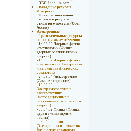
-
ЭБС
Znanium.com
Свободные ресурсы
Интернета
-
Научные поисковые
системы и ресурсы
открытого доступа (Open
Access)
Электронные
образовательные ресурсы
по программам обучения
-
14.03.02 Ядерные физика
и технологии (Физика
ядерных реакций низких
энергий)
-
14.03.02 Ядерные физика
и технологии (Электроника
и автоматика физических
установок)
-
24.03.04 Авиастроение
(Самолетостроение)
-
13.03.02
Электроэнергетика и
электротехника
(Нетрадиционные и
возобновляемые источники
энергии)
-
03.04.02 Физика (Физика
ядра и элементарных
частиц)
-
03.04.02 Физика
(Электроника и автоматика
физических установок)