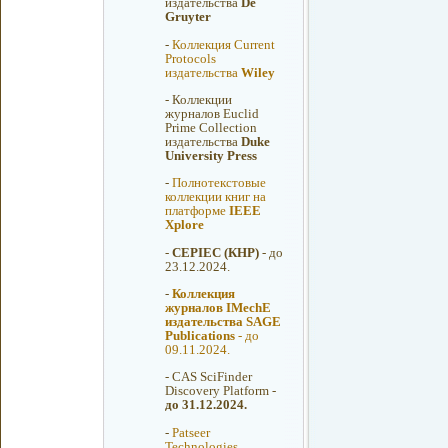
издательства
De
Gruyter
-
Коллекция Current
Protocols
издательства
Wiley
-
Коллекции
журналов Euclid
Prime Collection
издательства
Duke
University Press
-
Полнотекстовые
коллекции книг на
платформе
IEEE
Xplore
-
CEPIEC (КНР)
- до
23.12.2024.
-
Коллекция
журналов IMechE
издательства SAGE
Publications
- до
09.11.2024.
-
CAS SciFinder
Discovery Platform -
до 31.12.2024.
-
Patseer
Technologies.