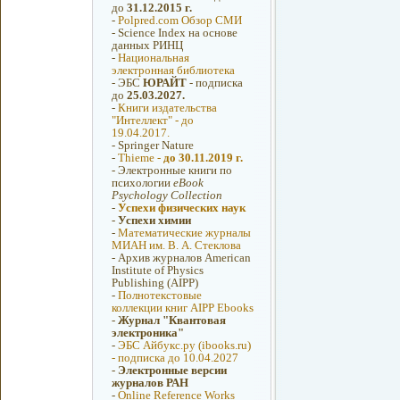
до
31.12.2015 г.
-
Polpred.com Обзор СМИ
-
Science Index на основе
данных РИНЦ
-
Национальная
электронная библиотека
-
ЭБС
ЮРАЙТ
- подписка
до
25.03.2027.
-
Книги издательства
"Интеллект" - до
19.04.2017.
-
Springer Nature
-
Thieme -
до 30.11.2019 г.
-
Электронные книги по
психологии
eBook
Psychology Collection
-
Успехи физических наук
-
Успехи химии
-
Математические журналы
МИАН им. В. А. Стеклова
-
Архив журналов American
Institute of Physics
Publishing (AIPP)
-
Полнотекстовые
коллекции книг AIPP Ebooks
-
Журнал "Квантовая
электроника"
-
ЭБС Айбукс.ру (ibooks.ru)
- подписка до 10.04.2027
-
Электронные версии
журналов РАН
-
Online Reference Works