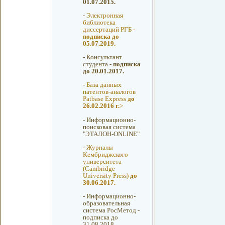
01.07.2015.
-
Электронная
библиотека
диссертаций РГБ -
подписка до
05.07.2019.
-
Консультант
студента -
подписка
до 20.01.2017.
-
База данных
патентов-аналогов
Patbase Express
до
26.02.2016 г.
>
-
Информационно-
поисковая система
"ЭТАЛОН-ONLINE"
-
Журналы
Кембриджского
университета
(Cambridge
University Press)
до
30.06.2017.
-
Информационно-
образовательная
система РосМетод -
подписка до
31.08.2018.