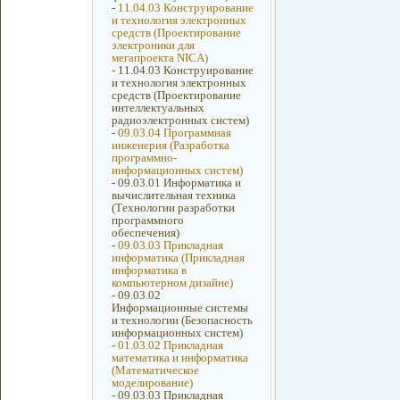
-
11.04.03 Конструирование
и технология электронных
средств (Проектирование
электроники для
мегапроекта NICA)
-
11.04.03 Конструирование
и технология электронных
средств (Проектирование
интеллектуальных
радиоэлектронных систем)
-
09.03.04 Программная
инженерия (Разработка
программно-
информационных систем)
-
09.03.01 Информатика и
вычислительная техника
(Технологии разработки
программного
обеспечения)
-
09.03.03 Прикладная
информатика (Прикладная
информатика в
компьютерном дизайне)
-
09.03.02
Информационные системы
и технологии (Безопасность
информационных систем)
-
01.03.02 Прикладная
математика и информатика
(Математическое
моделирование)
-
09.03.03 Прикладная