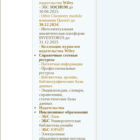
издательства
Wiley
-
ЭБС
SOCHUM
до
30.06.2025.
-
Orbit Chemistry module
компании Questel до
30.12.2024.
-
Интеллектуальная
аналитическая платформа
INVENTORUS до
31.12.2025
-
Коллекция журналов
издательства Wiley
Справочные сетевые
ресурсы
-
Патентная информация
-
Профессиональные
ресурсы
-
Библиотеки, архивы,
библиографические базы
данных
-
Энциклопедии, словари,
справочники,
статистические базы
данных
Издательства
Инклюзивное образование
-
ЭБС
Лань
-
ЭБС
Университетская
библиотека онлайн
-
ЭБС
ЮРАЙТ
-
Электронные
образовательные ресурсы