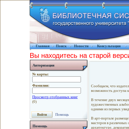
Главная
Поиск
Новости
Консультация
Вы находитесь на старой верс
Авторизация
№ карты:
Фамилия:
Сообщаем, что издате
возможность доступа 
В течение двух месяце
художественных альбом
одними из первых увид
Помощь
В арт-портале размеще
мастеров в различных 
Помощь
архитектуре, декорати