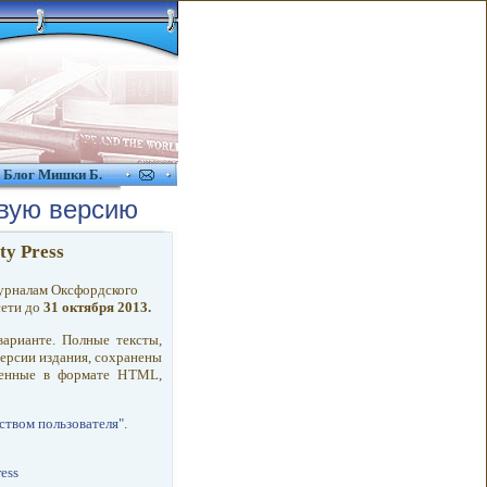
Блог Мишки Б.
вую версию
ty Press
урналам Оксфордского
сети до
31 октября 2013.
арианте. Полные тексты,
ерсии издания, сохранены
ленные в формате HTML,
ством пользователя"
.
ess