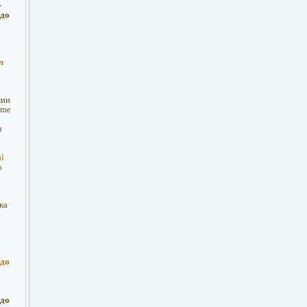
-
 до
п
мии
eme
п
l
а
ка
 до
 до