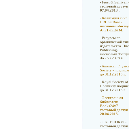
-
Frost & Sullivan 
тестовый доступ
07.04.2013 .
-
Коллекция книг
CRCnetBase -
тестовый досту
до 31.05.2014.
-
Ресурсы по
органической хи
издательства Thi
Publishing-
тестовый досту
до 15.12.1014
-
American Physica
Society - подписк
до
31.12.2015 г.
-
Royal Society of
Chemistry подпис
до
31.12.2015 г.
-
Электронная
библиотека
Books24x7-
тестовый доступ
20.04.2015.
-
ЭБС BOOK.ru
-
тестовый доступ