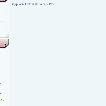
Журналы Oxford University Press
а
о
.С.