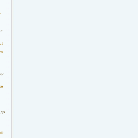
-
с -
of
уп
до
ка
R
 до
ый