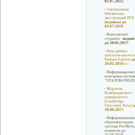
01.07.2015.
-
Электронная
библиотека
диссертаций РГБ 
подписка до
05.07.2019.
-
Консультант
студента -
подпис
до 20.01.2017.
-
База данных
патентов-аналого
Patbase Express
д
26.02.2016 г.
>
-
Информационно
поисковая систем
"ЭТАЛОН-ONLIN
-
Журналы
Кембриджского
университета
(Cambridge
University Press)
д
30.06.2017.
-
Информационно
образовательная
система РосМетод
подписка до
31.08.2018.