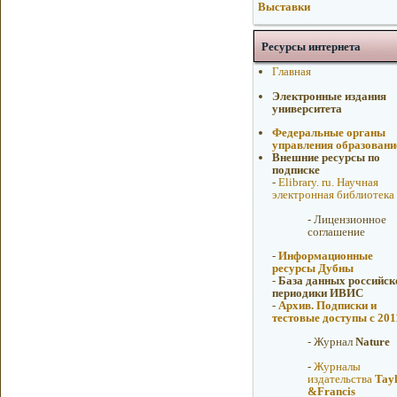
Выставки
Ресурсы интернета
Главная
Электронные издания
университета
Федеральные органы
управления образован
Внешние ресурсы по
подписке
-
Elibrary. ru. Научная
электронная библиотека
-
Лицензионное
соглашение
-
Информационные
ресурсы Дубны
-
База данных российск
периодики ИВИС
-
Архив. Подписки и
тестовые доступы с 2011
-
Журнал
Nature
-
Журналы
издательства
Tay
&Francis