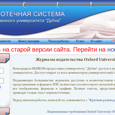
овости
Консультация
Часы работы
О нас
О сайте
 на старой версии сайта. Перейти на
но
Журналы издательства Oxford Universi
Консорциум НЕИКОН предоставил университету "Дубна" доступ к ж
университета. Доступ открыт со всех компьютеров университетской 
Подавляющее большинство журналов доступно в полнотекстовом в
представленные в формате PDF, полностью соответствуют печатной в
все изображения, формулы и графики. Полные тексты, представ
приводят только текст первоисточника.
Перед началом работы, пожалуйста, ознакомьтесь с
"Кратким руковод
Лицензионные требования Oxford University Pr