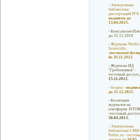
-
Электронная
библиотека
диссертаций РГБ 
подписка до
13.04.2015.
-
КонсультантПлю
до 31.12.2019.
-
Журналы World 
Scienctific
-
тестовый дост
до 30.11.2012.
-
Журналы ИД
"Гребенников" -
тестовый доступ 
15.11.2012.
-
Scopus -
подпис
до 31.12.2021.
-
Коллекция
журналов на
платформе JSTO
-тестовый доступ
30.04.2013.
-
Электронная
библиотека СМИ
Public.ru - тестов
доступ до
10.05.