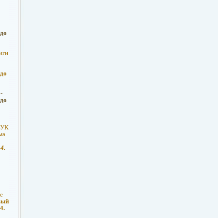
 до
иги
 до
-
 до
БУК
ма
4.
е
вый
4.