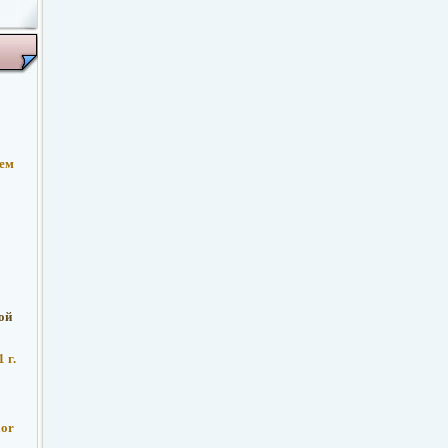
ием
ой
 г.
lor