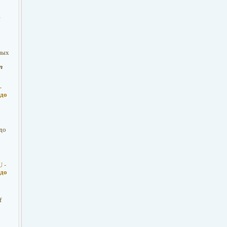
e
ных
п
-
 до
до
 -
 до
f