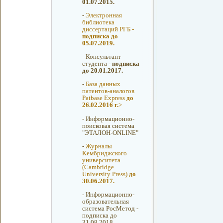
01.07.2015.
-
Электронная
библиотека
диссертаций РГБ -
подписка до
05.07.2019.
-
Консультант
студента -
подписка
до 20.01.2017.
-
База данных
патентов-аналогов
Patbase Express
до
26.02.2016 г.
>
-
Информационно-
поисковая система
"ЭТАЛОН-ONLINE"
-
Журналы
Кембриджского
университета
(Cambridge
University Press)
до
30.06.2017.
-
Информационно-
образовательная
система РосМетод -
подписка до
31.08.2018.