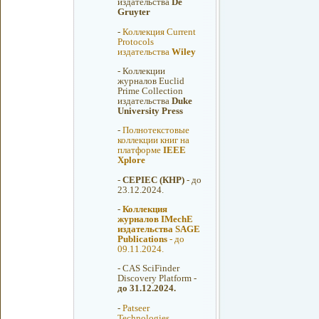
издательства
De
Gruyter
-
Коллекция Current
Protocols
издательства
Wiley
-
Коллекции
журналов Euclid
Prime Collection
издательства
Duke
University Press
-
Полнотекстовые
коллекции книг на
платформе
IEEE
Xplore
-
CEPIEC (КНР)
- до
23.12.2024.
-
Коллекция
журналов IMechE
издательства SAGE
Publications
- до
09.11.2024.
-
CAS SciFinder
Discovery Platform -
до 31.12.2024.
-
Patseer
Technologies.