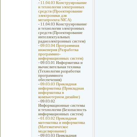
-
11.04.03 Конструирование
и технология электронных
средств (Проектирование
электроники для
мегапроекта NICA)
-
11.04.03 Конструирование
и технология электронных
средств (Проектирование
интеллектуальных
радиоэлектронных систем)
-
09.03.04 Программная
инженерия (Разработка
программно-
информационных систем)
-
09.03.01 Информатика и
вычислительная техника
(Технологии разработки
программного
обеспечения)
-
09.03.03 Прикладная
информатика (Прикладная
информатика в
компьютерном дизайне)
-
09.03.02
Информационные системы
и технологии (Безопасность
информационных систем)
-
01.03.02 Прикладная
математика и информатика
(Математическое
моделирование)
-
09.03.03 Прикладная