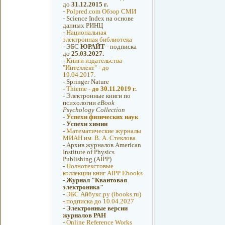
до
31.12.2015 г.
-
Polpred.com Обзор СМИ
-
Science Index на основе
данных РИНЦ
-
Национальная
электронная библиотека
-
ЭБС
ЮРАЙТ
- подписка
до
25.03.2027.
-
Книги издательства
"Интеллект" - до
19.04.2017.
-
Springer Nature
-
Thieme -
до 30.11.2019 г.
-
Электронные книги по
психологии
eBook
Psychology Collection
-
Успехи физических наук
-
Успехи химии
-
Математические журналы
МИАН им. В. А. Стеклова
-
Архив журналов American
Institute of Physics
Publishing (AIPP)
-
Полнотекстовые
коллекции книг AIPP Ebooks
-
Журнал "Квантовая
электроника"
-
ЭБС Айбукс.ру (ibooks.ru)
- подписка до 10.04.2027
-
Электронные версии
журналов РАН
-
Online Reference Works