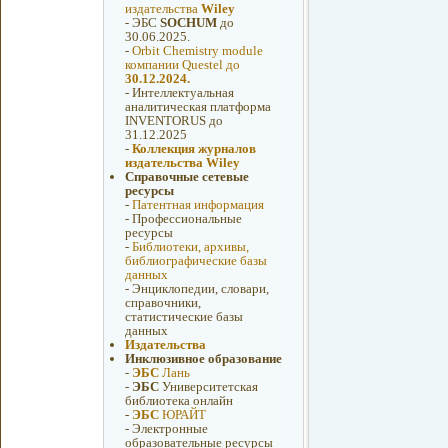
издательства
Wiley
-
ЭБС
SOCHUM
до
30.06.2025.
-
Orbit Chemistry module
компании Questel до
30.12.2024.
-
Интеллектуальная
аналитическая платформа
INVENTORUS до
31.12.2025
-
Коллекция журналов
издательства Wiley
Справочные сетевые
ресурсы
-
Патентная информация
-
Профессиональные
ресурсы
-
Библиотеки, архивы,
библиографические базы
данных
-
Энциклопедии, словари,
справочники,
статистические базы
данных
Издательства
Инклюзивное образование
-
ЭБС
Лань
-
ЭБС
Университетская
библиотека онлайн
-
ЭБС
ЮРАЙТ
-
Электронные
образовательные ресурсы