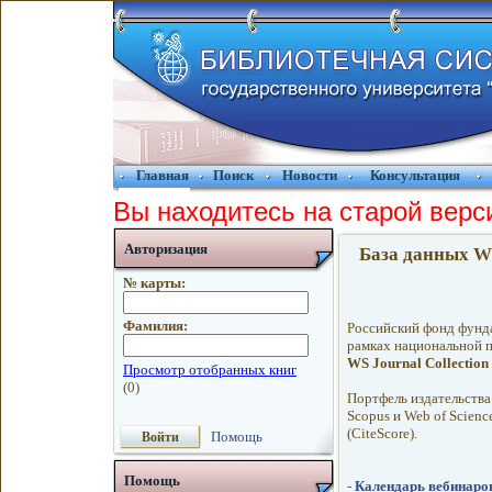
Главная
Поиск
Новости
Консультация
Вы находитесь на старой верс
Авторизация
База данных WS
№ карты:
Фамилия:
Российский фонд фунд
рамках национальной п
WS Journal Collection 
Портфель издательства
Scopus и Web of Scienc
(CiteScore).
Помощь
Помощь
-
Календарь вебинаров